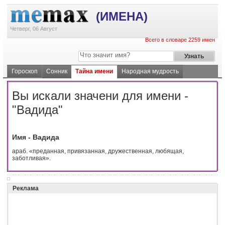
(ИМЕНА)
Четверг, 06 Август
Всего в словаре 2259 имен
Гороскоп
Сонник
Тайна имени
Народная мудрость
Вы искали значени для имени -
"Вадида"
Имя - Вадида
араб. «преданная, привязанная, дружественная, любящая,
заботливая».
Реклама