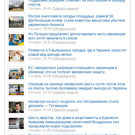
Поддержка аграриев: поможет ли она пережить блокаду
портов
Сегодня, 20:49 (
Зеркало недели
)
Россия уничтожила склады площадью, равной 56
футбольным полям: стали известны масштабы убытков
украинского бизнеса
Сегодня, 18:59 (
Обозреватель
)
Из Польши предлагают депортировать часть украинцев:
кого хотят включить в списки
Сегодня, 18:31 (
Обозреватель
)
Появится в 5 выбранных городах: где в Украине запустят
новый вид аренды жилья
Сегодня, 16:30 (
Обозреватель
)
ЕС официально разрешил отказывать украинцам в
убежище: кто не получит временную защиту
Сегодня, 15:06 (
Обозреватель
)
Очереди на границе превысили шесть суток: после атак
на порты тысячи грузовиков ожидают выезда из Украины
Сегодня, 14:43 (
Зеркало недели
)
Несмотря на рост госдолга, его обслуживание стало
дешевле — Гетманцев
Сегодня, 14:18 (
Зеркало недели
)
Шесть квартир, три дома и апартаменты в Буковеле:
бывшему командующему логистикой Воздушных сил
предъявили новое подозрение
Сегодня, 11:08 (
Обозреватель
)