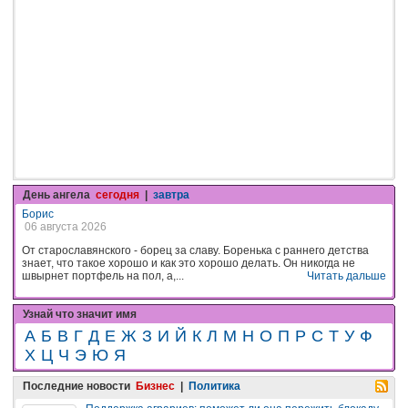
День ангела
сегодня
|
завтра
Борис
06 августа 2026
От старославянского - борец за славу. Боренька с раннего детства
знает, что такое хорошо и как это хорошо делать. Он никогда не
швырнет портфель на пол, а,...
Читать дальше
Узнай что значит имя
А
Б
В
Г
Д
Е
Ж
З
И
Й
К
Л
М
Н
О
П
Р
С
Т
У
Ф
Х
Ц
Ч
Э
Ю
Я
Последние новости
Бизнес
|
Политика