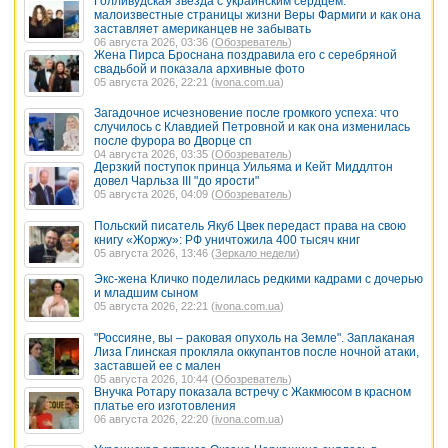
Голливудская звезда с украинским сердцем:
малоизвестные страницы жизни Веры Фармиги и как она
заставляет американцев не забывать
06 августа 2026, 03:36 (
Обозреватель
)
Жена Пирса Броснана поздравила его с серебряной
свадьбой и показала архивные фото
05 августа 2026, 22:21 (
ivona.com.ua
)
Загадочное исчезновение после громкого успеха: что
случилось с Клавдией Петровной и как она изменилась
после фурора во Дворце сп
04 августа 2026, 03:35 (
Обозреватель
)
Дерзкий поступок принца Уильяма и Кейт Миддлтон
довел Чарльза III "до ярости"
05 августа 2026, 04:09 (
Обозреватель
)
Польский писатель Якуб Цвек передаст права на свою
книгу «Жоржу»: РФ уничтожила 400 тысяч книг
05 августа 2026, 13:46 (
Зеркало недели
)
Экс-жена Кличко поделилась редкими кадрами с дочерью
и младшим сыном
05 августа 2026, 22:21 (
ivona.com.ua
)
"Россияне, вы – раковая опухоль на Земле". Заплаканая
Лиза Глинская прокляла оккупантов после ночной атаки,
заставшей ее с мален
05 августа 2026, 10:44 (
Обозреватель
)
Внучка Ротару показала встречу с Жакмюсом в красном
платье его изготовления
06 августа 2026, 22:20 (
ivona.com.ua
)