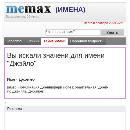
(ИМЕНА)
Воскресенье, 09 Август
Всего в словаре 2259 имен
Гороскоп
Сонник
Тайна имени
Народная мудрость
Вы искали значени для имени -
"Джэйло"
Имя - Джэйло
(амер.) комбинация Дженнифери Лопез; обаятельная; Джей-
Ло,Джэйлла, Джэйлон
Реклама