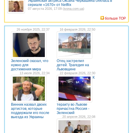
Украинская актриса Оксана Черкашина снялась в
сериале «1670» от Netflix
07 августа 2026, 17:09 (
ivona.com.ua
)
больше TOP
26 ноября 2025, 22:37
16 февраля 2026, 22:50
Зеленский сказал, что
Отец застрелил
нужно для
детей. Трагедия на
достижения мира
Львовщине
13 июля 2026, 22:34
22 февраля 2026, 22:30
К
Винник назвал двоих
теракту во Львове
артистов, которые
причастна Россия -
поддержали его после
Зеленский
выезда из Украины
20 апреля 2026, 22:08