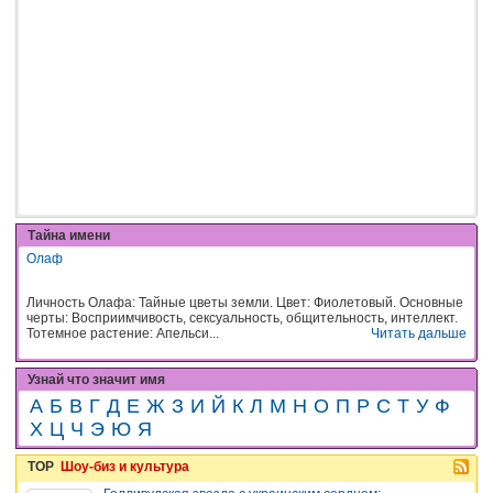
Тайна имени
Олаф
Личность Олафа: Тайные цветы земли. Цвет: Фиолетовый. Основные
черты: Восприимчивость, сексуальность, общительность, интеллект.
Тотемное растение: Апельси...
Читать дальше
Узнай что значит имя
А
Б
В
Г
Д
Е
Ж
З
И
Й
К
Л
М
Н
О
П
Р
С
Т
У
Ф
Х
Ц
Ч
Э
Ю
Я
TOP
Шоу-биз и культура