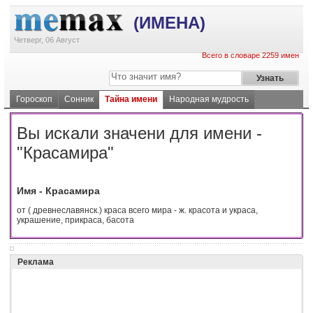
(ИМЕНА)
Четверг, 06 Август
Всего в словаре 2259 имен
Гороскоп
Сонник
Тайна имени
Народная мудрость
Вы искали значени для имени -
"Красамира"
Имя - Красамира
от ( древнеславянск.) краса всего мира - ж. красота и украса,
украшение, прикраса, басота
Реклама