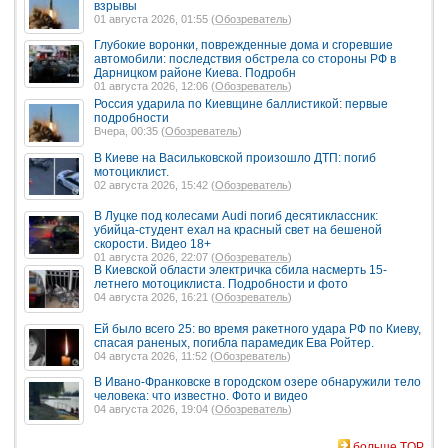
взрывы
01 августа 2026, 01:55 (
Обозреватель
)
Глубокие воронки, поврежденные дома и сгоревшие
автомобили: последствия обстрела со стороны РФ в
Дарницком районе Киева. Подробн
01 августа 2026, 12:06 (
Обозреватель
)
Россия ударила по Киевщине баллистикой: первые
подробности
Вчера, 00:35 (
Обозреватель
)
В Киеве на Васильковской произошло ДТП: погиб
мотоциклист.
02 августа 2026, 15:42 (
Обозреватель
)
В Луцке под колесами Audi погиб десятиклассник:
убийца-студент ехал на красный свет на бешеной
скорости. Видео 18+
01 августа 2026, 22:07 (
Обозреватель
)
В Киевской области электричка сбила насмерть 15-
летнего мотоциклиста. Подробности и фото
04 августа 2026, 16:21 (
Обозреватель
)
Ей было всего 25: во время ракетного удара РФ по Киеву,
спасая раненых, погибла парамедик Ева Ройтер.
04 августа 2026, 11:52 (
Обозреватель
)
В Ивано-Франковске в городском озере обнаружили тело
человека: что известно. Фото и видео
04 августа 2026, 19:04 (
Обозреватель
)
больше TOP