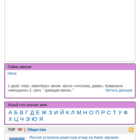
Тайна имени
Ниса
1.араб. перс. имяобраз. множ. число «госпожа, дама», буквально
«женщина».2. греч. " дающая жизнь "
Читать дальше
Узнай что значит имя
А
Б
В
Г
Д
Е
Ж
З
И
Й
К
Л
М
Н
О
П
Р
С
Т
У
Ф
Х
Ц
Ч
Э
Ю
Я
TOP
ЧП
|
Общество
Россия устроила ракетную атаку на Киев: звучали