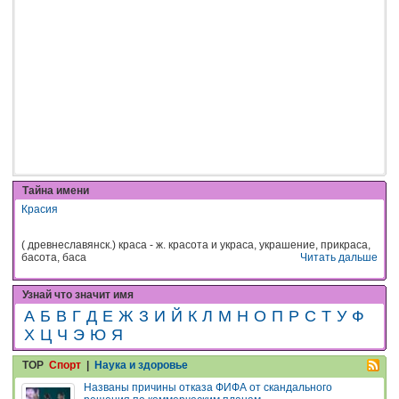
Тайна имени
Красия
( древнеславянск.) краса - ж. красота и украса, украшение, прикраса,
басота, баса
Читать дальше
Узнай что значит имя
А
Б
В
Г
Д
Е
Ж
З
И
Й
К
Л
М
Н
О
П
Р
С
Т
У
Ф
Х
Ц
Ч
Э
Ю
Я
TOP
Спорт
|
Наука и здоровье
Названы причины отказа ФИФА от скандального