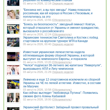
решения по коммерческим планам
01 августа 2026, 12:18 (
Зеркало недели
)
"Бензина нет, а вы про звезды". Навка показала
россиянам, как ей хорошо в России с Песковым, и
поплатилась за это
02 августа 2026, 13:55 (
Обозреватель
)
"Боюсь за безопасность": звездный гимнаст Ковтун,
который отказался от Украины и сменил гражданство,
высказался о российском вто
05 августа 2026, 12:24 (
Обозреватель
)
Украинские теннисистки Свитолина и Костюк с побед
стартовали на крупном турнире WTA в Канаде
05 августа 2026, 00:40 (
Зеркало недели
)
Известная украинская легкоатлетка надела
обтягивающую форму сборной Украины, в которой
выступит на чемпионате Европы, и поразила
01 августа 2026, 13:20 (
Обозреватель
)
"Челси" подписал 36-летнего экс-капитана "Ливерпуля",
выигравшего АПЛ и Лигу чемпионов
03 августа 2026, 21:29 (
Зеркало недели
)
Левченко и еще 12 спортсменов исключили из сборной
Украины на ЧЕ по легкой атлетике. Известно, в составе
ли Магучих
03 августа 2026, 10:58 (
Обозреватель
)
Как сейчас выглядит "любовница Путина". Появились
свежие фото Алины Кабаевой
02 августа 2026, 18:00 (
Обозреватель
)
Украинский футболист Забарный провел провальный