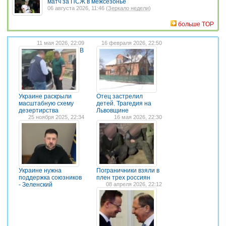
матч за ПСЖ в межсезонье
06 августа 2026, 11:46 (
Зеркало недели
)
больше TOP
11 мая 2026, 22:09
16 февраля 2026, 22:50
В
Украине раскрыли
Отец застрелил
масштабную схему
детей. Трагедия на
дезертирства
Львовщине
25 ноября 2025, 22:34
16 мая 2026, 22:30
Украине нужна
Пограничники взяли в
поддержка союзников
плен трех россиян
- Зеленский
08 апреля 2026, 22:12