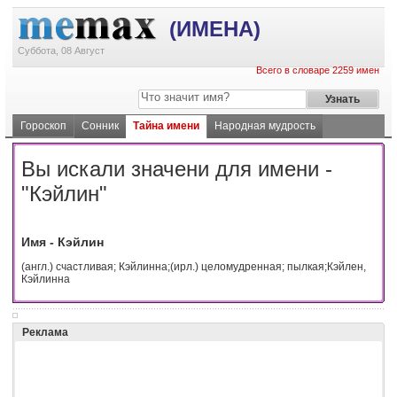
(ИМЕНА)
Суббота, 08 Август
Всего в словаре 2259 имен
Гороскоп
Сонник
Тайна имени
Народная мудрость
Вы искали значени для имени -
"Кэйлин"
Имя - Кэйлин
(англ.) счастливая; Кэйлинна;(ирл.) целомудренная; пылкая;Кэйлен,
Кэйлинна
Реклама