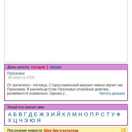
День ангела
сегодня
|
завтра
Прасковья
08 августа 2026
От греческого - пятница. Старославянский вариант имени звучит как
Параскева. В раннем детстве Прасковья спокойная девочка,
развивается нормально. Однако у...
Читать дальше
Узнай что значит имя
А
Б
В
Г
Д
Е
Ж
З
И
Й
К
Л
М
Н
О
П
Р
С
Т
У
Ф
Х
Ц
Ч
Э
Ю
Я
Последние новости
Шоу-биз и культура