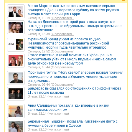
Меган Маркл в платье с открытым плечом и серьгах
принцессы Дианы поразила публику во время редкого
выхода в свет с принцем Гарри
Сегодня, 15:19 (
Обозреватель
)
Наталка Денисенко во второй раз вышла замуж: как
выглядят роскошные обручальные кольца актрисы и ее
возлюбленного
Сегодня, 13:39 (
Обозреватель
)
Украинский бренд убрал из проекта ко Дню
Независимости спортсмена-фаната российской
культуры: Георгий Гудзь язвительно отреагиро
Сегодня, 12:52 (
Обозреватель
)
Стало известно, в какой момент Кит Урбан решил
окончательно уйти от Николь Кидман и как на самом
деле относится к ее новому "ром
Сегодня, 10:44 (
Обозреватель
)
Фронтмен группы "Ногу свело!" впервые назвал причину
неожиданного приезда в Украину: мнения украинцев
разделились
Сегодня, 09:44 (
Обозреватель
)
Бандерас высказался об отношениях с Гриффит через
11 лет после развода
Вчера, 22:14 (
ivona.com.ua
)
Анна Саливанчук показала, как впервые в жизни
занималась серфингом
Вчера, 22:14 (
ivona.com.ua
)
Беременная Тышкевич показала чувственные фото с
мужем на берегу моря в Одессе
Вчера, 22:13 (
ivona.com.ua
)