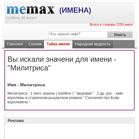
(ИМЕНА)
Суббота, 08 Август
Всего в словаре 2259 имен
Гороскоп
Сонник
Тайна имени
Народная мудрость
Вы искали значени для имени -
"Милитриса"
Имя - Милитриса
Мелитриса - 1 греч. корень ( melitine ) " медовая " . 2 др. рус. - имя
королевы в старинном рыцарском романе " Сказания про Бову-
королевича " .
Реклама