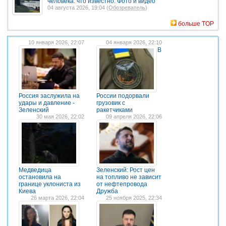
человека: что известно. Фото и видео
04 августа 2026, 19:04 (
Обозреватель
)
больше TOP
10 января 2026, 22:07
04 января 2026, 22:10
В
Россия заслужила на
России подорвали
удары и давление -
грузовик с
Зеленский
ракетчиками
30 мая 2026, 22:02
09 апреля 2026, 22:06
Медведица
Зеленский: Рост цен
остановила на
на топливо не зависит
границе уклониста из
от нефтепровода
Киева
Дружба
26 марта 2026, 22:04
25 ноября 2025, 22:34