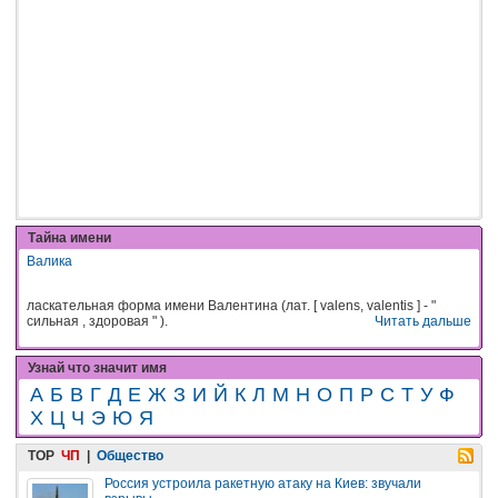
Тайна имени
Валика
ласкательная форма имени Валентина (лат. [ valens, valentis ] - "
сильная , здоровая " ).
Читать дальше
Узнай что значит имя
А
Б
В
Г
Д
Е
Ж
З
И
Й
К
Л
М
Н
О
П
Р
С
Т
У
Ф
Х
Ц
Ч
Э
Ю
Я
TOP
ЧП
|
Общество
Россия устроила ракетную атаку на Киев: звучали