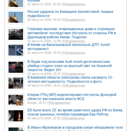
взрывы
01 августа 2026, 01:55 (
Обозреватель
)
Россия ударила по Киевщине баллистикой: первые
подробности
05 августа 2026, 00:35 (
Обозреватель
)
Глубокие воронки, поврежденные дома и сгоревшие
автомобили: последствия обстрела со стороны РФ в
Дарницком районе Киева. Подробн
01 августа 2026, 12:06 (
Обозреватель
)
В Киеве на Васильковской произошло ДТП: погиб
мотоциклист.
02 августа 2026, 15:42 (
Обозреватель
)
В Луцке под колесами Audi погиб десятиклассник:
убийца-студент ехал на красный свет на бешеной
скорости. Видео 18+
01 августа 2026, 22:07 (
Обозреватель
)
В Киевской области электричка сбила насмерть 15-
летнего мотоциклиста. Подробности и фото
04 августа 2026, 16:21 (
Обозреватель
)
Клирик УПЦ (МП) корректировал обстрелы Донецкой
области: как наказали агента ФСБ
Вчера, 18:47 (
Обозреватель
)
Ей было всего 25: во время ракетного удара РФ по Киеву,
спасая раненых, погибла парамедик Ева Ройтер.
04 августа 2026, 11:52 (
Обозреватель
)
В Ивано-Франковске в городском озере обнаружили тело