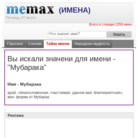
(ИМЕНА)
Пятница, 07 Август
Всего в словаре 2259 имен
Гороскоп
Сонник
Тайна имени
Народная мудрость
Вы искали значени для имени -
"Мубарака"
Имя - Мубарака
араб. «благословенная, счастливая, удачли-вая; благоприятная»,
жен. форма от Мубарак.
Реклама