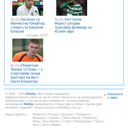
Футбол
Арсенал та
Футбол
Ноттінгем
Манчестер Юнайтед
Форест узгодив
стежать за Кауаном
трансфер Діоманде за
Еліасом
40 млн євро
Сегодня, 15:07
Футбол
Очеретько,
Траоре та Грам — у
стартовому складі
Шахтаря на матч
проти Епіцентру
© 2009 - 2026
MeMax
. Все права защищены.
Связаться
Администрация сайта не несёт ответственности за размещённую
с нами
информацию, а так же ее достоверность. Использование
материалов
MeMax
разрешается только при условии ссылки (для
интернет-изданий - гиперссылки) на MeMax.com.ua.
Наши проекты:
Новости
|
Погода
|
Гороскоп
|
Приметы
|
Финансы
|
Сонник
|
Тайна имени
|
Приметы
|
Игры
|
Шоу-бизнес
|
Спорт
|
Переводчик
|
Такси
|
Авто
|
Фото
|
Видео