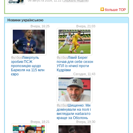
06 августа 2026, 11:22 (
Зеркало недели
)
больше TOP
Новини українською
Вчера, 16:25
Вчера, 21:03
Футбол
Ліверпуль
Футбол
Лівий Берег
зробив ПСЖ
почав для себе сезон
пропозицію щодо
УПЛ із нічиєї проти
Барколя на 115 млн
Кудрівки
євро
Сегодня, 11:43
Футбол
Шищенко: Ми
домінували на полі і
виглядали набагато
краще за Оболонь
Вчера, 18:21
Вчера, 19:30