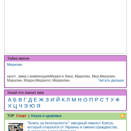
Тайна имени
Мерилин
(англ., амер.) комбинацияМерри и Линн; Марилин, Мер,Мералин,
Мэрилин, Мэрри,Меррилл, Меррилин
Читать дальше
Узнай что значит имя
А
Б
В
Г
Д
Е
Ж
З
И
Й
К
Л
М
Н
О
П
Р
С
Т
У
Ф
Х
Ц
Ч
Э
Ю
Я
TOP
Спорт
|
Наука и здоровье
"Боюсь за безопасность": звездный гимнаст Ковтун,
который отказался от Украины и сменил гражданство,