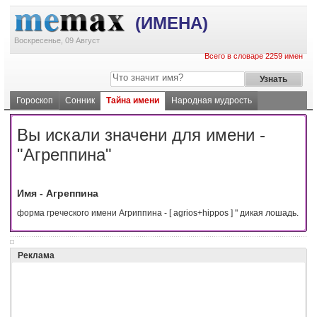
(ИМЕНА)
Воскресенье, 09 Август
Всего в словаре 2259 имен
Гороскоп
Сонник
Тайна имени
Народная мудрость
Вы искали значени для имени -
"Агреппина"
Имя - Агреппина
форма греческого имени Агриппина - [ agrios+hippos ] " дикая лошадь.
Реклама