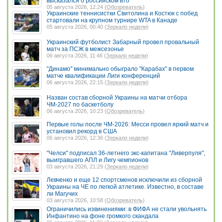
высказался о российском вто
05 августа 2026, 12:24 (
Обозреватель
)
Украинские теннисистки Свитолина и Костюк с побед
стартовали на крупном турнире WTA в Канаде
05 августа 2026, 00:40 (
Зеркало недели
)
Украинский футболист Забарный провел провальный
матч за ПСЖ в межсезонье
06 августа 2026, 11:46 (
Зеркало недели
)
"Динамо" минимально обыграло "Карабах" в первом
матче квалификации Лиги конференций
06 августа 2026, 22:15 (
Зеркало недели
)
Назван состав сборной Украины на матчи отбора
ЧМ-2027 по баскетболу
06 августа 2026, 10:23 (
Обозреватель
)
Первые голы после ЧМ-2026: Месси провел яркий матч и
установил рекорд в США
06 августа 2026, 12:36 (
Зеркало недели
)
"Челси" подписал 36-летнего экс-капитана "Ливерпуля",
выигравшего АПЛ и Лигу чемпионов
03 августа 2026, 21:29 (
Зеркало недели
)
Левченко и еще 12 спортсменов исключили из сборной
Украины на ЧЕ по легкой атлетике. Известно, в составе
ли Магучих
03 августа 2026, 10:58 (
Обозреватель
)
Ограничились извинениями: в ФИФА не стали увольнять
Инфантино на фоне громкого скандала