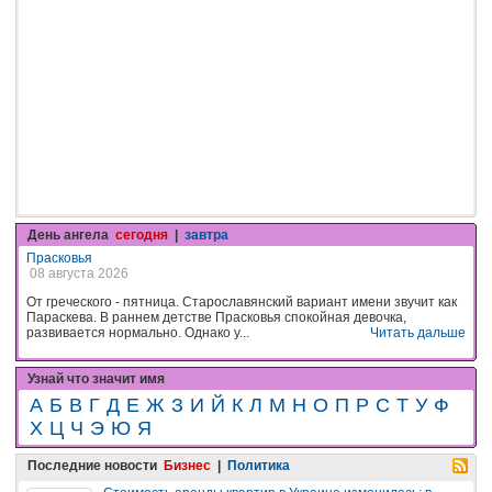
День ангела
сегодня
|
завтра
Прасковья
08 августа 2026
От греческого - пятница. Старославянский вариант имени звучит как
Параскева. В раннем детстве Прасковья спокойная девочка,
развивается нормально. Однако у...
Читать дальше
Узнай что значит имя
А
Б
В
Г
Д
Е
Ж
З
И
Й
К
Л
М
Н
О
П
Р
С
Т
У
Ф
Х
Ц
Ч
Э
Ю
Я
Последние новости
Бизнес
|
Политика