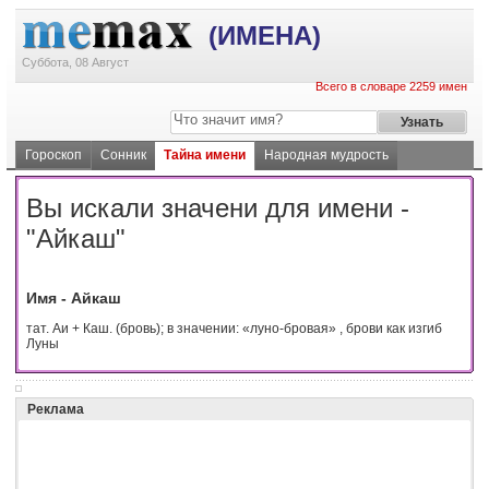
(ИМЕНА)
Суббота, 08 Август
Всего в словаре 2259 имен
Гороскоп
Сонник
Тайна имени
Народная мудрость
Вы искали значени для имени -
"Айкаш"
Имя - Айкаш
тат. Аи + Каш. (бровь); в значении: «луно-бровая» , брови как изгиб
Луны
Реклама