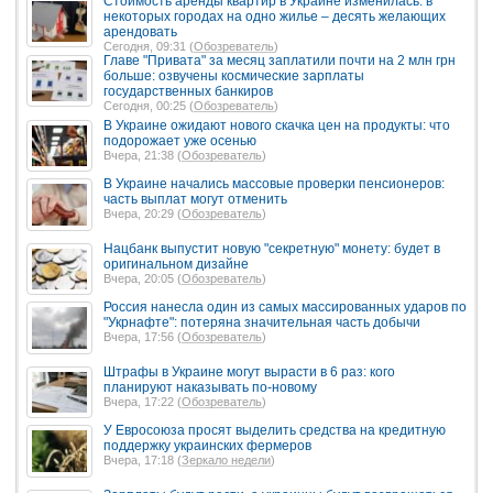
Стоимость аренды квартир в Украине изменилась: в
некоторых городах на одно жилье – десять желающих
арендовать
Сегодня, 09:31 (
Обозреватель
)
Главе "Привата" за месяц заплатили почти на 2 млн грн
больше: озвучены космические зарплаты
государственных банкиров
Сегодня, 00:25 (
Обозреватель
)
В Украине ожидают нового скачка цен на продукты: что
подорожает уже осенью
Вчера, 21:38 (
Обозреватель
)
В Украине начались массовые проверки пенсионеров:
часть выплат могут отменить
Вчера, 20:29 (
Обозреватель
)
Нацбанк выпустит новую "секретную" монету: будет в
оригинальном дизайне
Вчера, 20:05 (
Обозреватель
)
Россия нанесла один из самых массированных ударов по
"Укрнафте": потеряна значительная часть добычи
Вчера, 17:56 (
Обозреватель
)
Штрафы в Украине могут вырасти в 6 раз: кого
планируют наказывать по-новому
Вчера, 17:22 (
Обозреватель
)
У Евросоюза просят выделить средства на кредитную
поддержку украинских фермеров
Вчера, 17:18 (
Зеркало недели
)