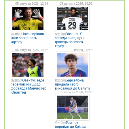
05 августа 2026, 12:59
05 августа 2026, 18:52
Футбол
Ноєр вирішив,
Футбол
Возінья: Я
коли завершить
завжди знав, що я
кар'єру
гравець великого
клубу
05 августа 2026, 14:47
Вчера, 00:43
Футбол
Ювентус веде
Футбол
Барселона
перемовини щодо
продала свого
форварда Манчестер
вихованця до Сельти
Юнайтед
05 августа 2026, 19:25
Футбол
Томіясу
перейде до Крістал