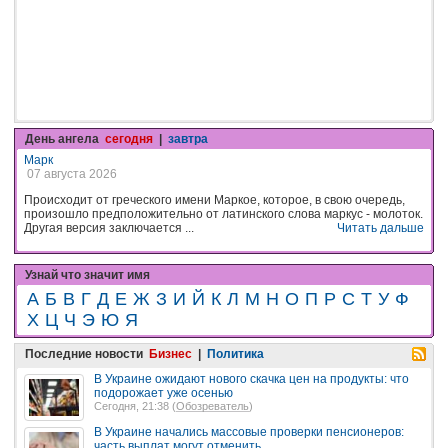
День ангела
сегодня
|
завтра
Марк
07 августа 2026
Происходит от греческого имени Маркое, которое, в свою очередь,
произошло предположительно от латинского слова маркус - молоток.
Другая версия заключается ...
Читать дальше
Узнай что значит имя
А
Б
В
Г
Д
Е
Ж
З
И
Й
К
Л
М
Н
О
П
Р
С
Т
У
Ф
Х
Ц
Ч
Э
Ю
Я
Последние новости
Бизнес
|
Политика
В Украине ожидают нового скачка цен на продукты: что
подорожает уже осенью
Сегодня, 21:38 (
Обозреватель
)
В Украине начались массовые проверки пенсионеров:
часть выплат могут отменить