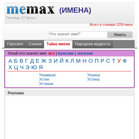
(ИМЕНА)
Пятница, 07 Август
Всего в словаре 2259 имен
Гороскоп
Сонник
Тайна имени
Народная мудрость
Узнай что значит имя
все
|
мужские
|
женские
А
Б
В
Г
Д
Е
Ж
З
И
Й
К
Л
М
Н
О
П
Р
С
Т
У
Ф
Х
Ц
Ч
Э
Ю
Я
Ульманас
Ульяна
Устин
Устина
Устинья
Реклама