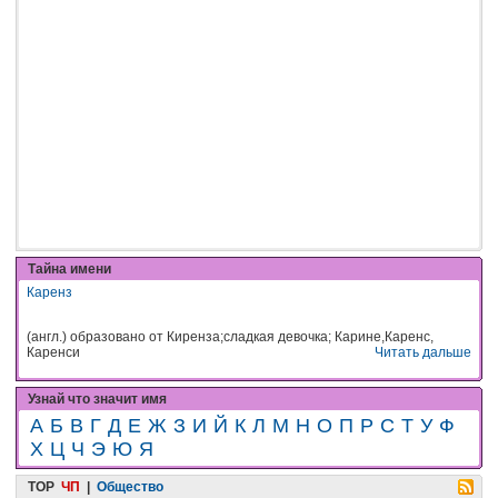
Тайна имени
Каренз
(англ.) образовано от Киренза;сладкая девочка; Карине,Каренс,
Каренси
Читать дальше
Узнай что значит имя
А
Б
В
Г
Д
Е
Ж
З
И
Й
К
Л
М
Н
О
П
Р
С
Т
У
Ф
Х
Ц
Ч
Э
Ю
Я
TOP
ЧП
|
Общество