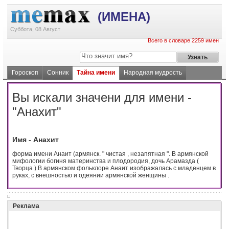
(ИМЕНА)
Суббота, 08 Август
Всего в словаре 2259 имен
Гороскоп
Сонник
Тайна имени
Народная мудрость
Вы искали значени для имени -
"Анахит"
Имя - Анахит
форма имени Анаит (армянск. " чистая , незапятная ". В армянской
мифологии богиня материнства и плодородия, дочь Арамазда (
Творца ).В армянском фольклоре Анаит изображалась с младенцем в
руках, с внешностью и одеянии армянской женщины .
Реклама