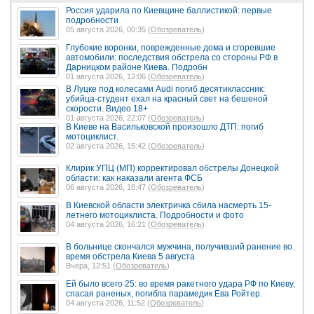
Россия ударила по Киевщине баллистикой: первые
подробности
05 августа 2026, 00:35 (
Обозреватель
)
Глубокие воронки, поврежденные дома и сгоревшие
автомобили: последствия обстрела со стороны РФ в
Дарницком районе Киева. Подробн
01 августа 2026, 12:06 (
Обозреватель
)
В Луцке под колесами Audi погиб десятиклассник:
убийца-студент ехал на красный свет на бешеной
скорости. Видео 18+
01 августа 2026, 22:07 (
Обозреватель
)
В Киеве на Васильковской произошло ДТП: погиб
мотоциклист.
02 августа 2026, 15:42 (
Обозреватель
)
Клирик УПЦ (МП) корректировал обстрелы Донецкой
области: как наказали агента ФСБ
06 августа 2026, 18:47 (
Обозреватель
)
В Киевской области электричка сбила насмерть 15-
летнего мотоциклиста. Подробности и фото
04 августа 2026, 16:21 (
Обозреватель
)
В больнице скончался мужчина, получивший ранение во
время обстрела Киева 5 августа
Вчера, 12:51 (
Обозреватель
)
Ей было всего 25: во время ракетного удара РФ по Киеву,
спасая раненых, погибла парамедик Ева Ройтер.
04 августа 2026, 11:52 (
Обозреватель
)