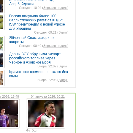
Азербайджана
Сегодня, 10:04 (
Зеркало недели
)
Россия получила более 100
баллистических ракет от КНДР:
ISW предупредил о новой угрозе
для Украины
Сегодня, 09:21 (
Bigmir
)
Яблочный Спас: история и
запреты
Сегодня, 00:49 (
Зеркало недели
)
Дроны ВСУ обрушили экспорт
российского топлива через
Черное и Азовское моря
Вчера, 22:07 (
Bigmir
)
Краматорск временно остался без
воды
Вчера, 22:06 (
Bigmir
)
а 2026, 13:49
04 августа 2026, 20:21
Футбол