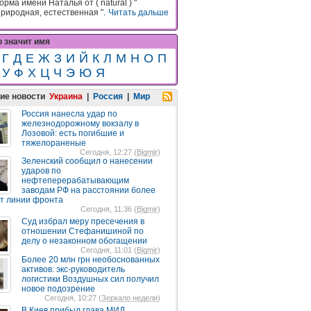
орма имени Наталья от ( natural ) "
природная, естественная ".
Читать дальше
о значит имя
Г
Д
Е
Ж
З
И
Й
К
Л
М
Н
О
П
У
Ф
Х
Ц
Ч
Э
Ю
Я
ие новости
Украина
|
Россия
|
Мир
Россия нанесла удар по
железнодорожному вокзалу в
Лозовой: есть погибшие и
тяжелораненые
Сегодня, 12:27 (
Bigmir
)
Зеленский сообщил о нанесении
ударов по
нефтеперерабатывающим
заводам РФ на расстоянии более
от линии фронта
Сегодня, 11:36 (
Bigmir
)
Суд избрал меру пресечения в
отношении Стефанишиной по
делу о незаконном обогащении
Сегодня, 11:01 (
Bigmir
)
Более 20 млн грн необоснованных
активов: экс-руководитель
логистики Воздушных сил получил
новое подозрение
Сегодня, 10:27 (
Зеркало недели
)
В Киев прибыл глава МИД