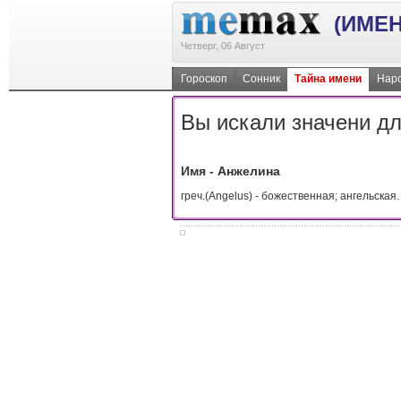
(ИМЕН
Четверг, 06 Август
Гороскоп
Сонник
Тайна имени
Наро
Вы искали значени дл
Имя - Анжелина
греч.(Angelus) - божественная; ангельска