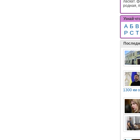
ласкат. ф
родная, 
Узнай чт
А
Б
В
Р
С
Т
Последн
1300 км 