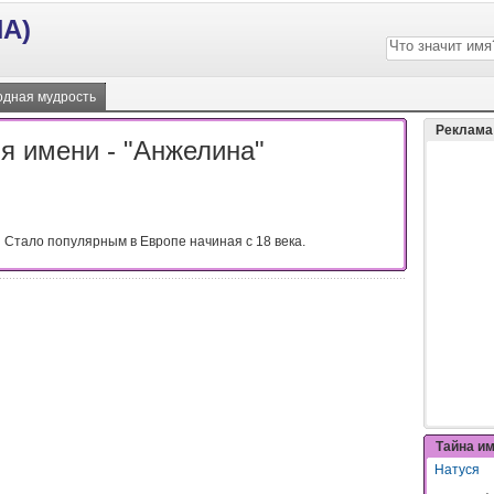
А)
дная мудрость
Реклама
я имени - "Анжелина"
я. Стало популярным в Европе начиная с 18 века.
Тайна и
Натуся