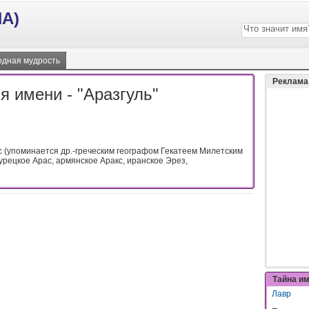
А)
дная мудрость
Реклама
я имени - "Аразгуль"
с (упоминается др.-греческим географом Гекатеем Милетским
: турецкое Арас, армянское Аракс, иранское Эрез,
Тайна и
Лавр