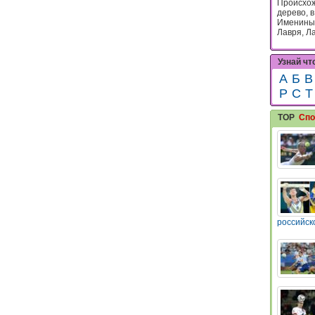
Происхож
дерево, 
Именины:
Лавря, Ла
Узнай чт
А
Б
В
Р
С
Т
TOP
Спо
российск