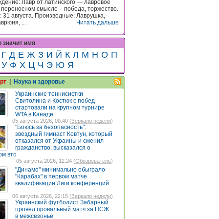
дение: Лавр от латинского — лавровое
в переносном смысле – победа, торжество.
 31 августа. Производные: Лаврушка,
врюня, ...
Читать дальше
о значит имя
Г
Д
Е
Ж
З
И
Й
К
Л
М
Н
О
П
У
Ф
Х
Ц
Ч
Э
Ю
Я
рт
|
Наука и здоровье
Украинские теннисистки
Свитолина и Костюк с побед
стартовали на крупном турнире
WTA в Канаде
05 августа 2026, 00:40 (
Зеркало недели
)
"Боюсь за безопасность":
звездный гимнаст Ковтун, который
отказался от Украины и сменил
гражданство, высказался о
ом вто
05 августа 2026, 12:24 (
Обозреватель
)
"Динамо" минимально обыграло
"Карабах" в первом матче
квалификации Лиги конференций
06 августа 2026, 22:15 (
Зеркало недели
)
Украинский футболист Забарный
провел провальный матч за ПСЖ
в межсезонье