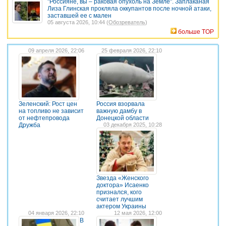
"Россияне, вы – раковая опухоль на Земле". Заплаканая
Лиза Глинская прокляла оккупантов после ночной атаки,
заставшей ее с мален
05 августа 2026, 10:44 (
Обозреватель
)
больше TOP
09 апреля 2026, 22:06
25 февраля 2026, 22:10
Зеленский: Рост цен
Россия взорвала
на топливо не зависит
важную дамбу в
от нефтепровода
Донецкой области
Дружба
03 декабря 2025, 10:28
Звезда «Женского
доктора» Исаенко
признался, кого
считает лучшим
актером Украины
04 января 2026, 22:10
12 мая 2026, 12:00
В