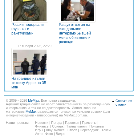
России подорвали
Ращук ответил на
грузовик с
скандальное
ракетчиками
интервью бывшей
жены об измене и
разводе
17 января 2026, 22:29
На границе изъяли
технику Apple на 35
млн
© 2009 - 2026
MeMax
. Все права защищены.
Связаться
Администрация сайта не несёт ответственности за размещённую
с нами
информацию, а так же ее достоверность. Использование
материалов
MeMax
разрешается только при условии ссылки (для
интернет-изданий - гиперссылки) на MeMax.com.ua.
Наши проекты:
Новости
|
Погода
|
Гороскоп
|
Приметы
|
Финансы
|
Сонник
|
Тайна имени
|
Приметы
|
Игры
|
Шоу-бизнес
|
Спорт
|
Переводчик
|
Такси
|
Авто
|
Фото
|
Видео