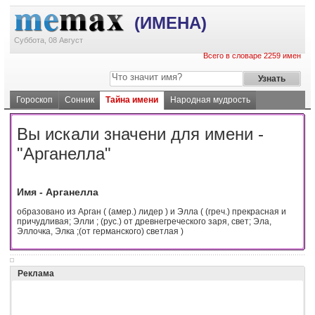
(ИМЕНА)
Суббота, 08 Август
Всего в словаре 2259 имен
Гороскоп
Сонник
Тайна имени
Народная мудрость
Вы искали значени для имени -
"Арганелла"
Имя - Арганелла
образовано из Арган ( (амер.) лидер ) и Элла ( (греч.) прекрасная и
причудливая; Элли ; (рус.) от древнегреческого заря, свет; Эла,
Эллочка, Элка ;(от германского) светлая )
Реклама