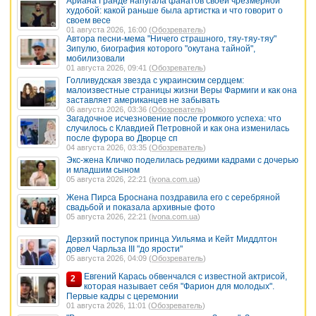
Ариана Гранде напугала фанатов своей чрезмерной
худобой: какой раньше была артистка и что говорит о
своем весе
01 августа 2026, 16:00 (
Обозреватель
)
Автора песни-мема "Ничего страшного, тяу-тяу-тяу"
Зипулю, биография которого "окутана тайной",
мобилизовали
01 августа 2026, 09:41 (
Обозреватель
)
Голливудская звезда с украинским сердцем:
малоизвестные страницы жизни Веры Фармиги и как она
заставляет американцев не забывать
06 августа 2026, 03:36 (
Обозреватель
)
Загадочное исчезновение после громкого успеха: что
случилось с Клавдией Петровной и как она изменилась
после фурора во Дворце сп
04 августа 2026, 03:35 (
Обозреватель
)
Экс-жена Кличко поделилась редкими кадрами с дочерью
и младшим сыном
05 августа 2026, 22:21 (
ivona.com.ua
)
Жена Пирса Броснана поздравила его с серебряной
свадьбой и показала архивные фото
05 августа 2026, 22:21 (
ivona.com.ua
)
Дерзкий поступок принца Уильяма и Кейт Миддлтон
довел Чарльза III "до ярости"
05 августа 2026, 04:09 (
Обозреватель
)
Евгений Карась обвенчался с известной актрисой,
2
которая называет себя "Фарион для молодых".
Первые кадры с церемонии
01 августа 2026, 11:01 (
Обозреватель
)