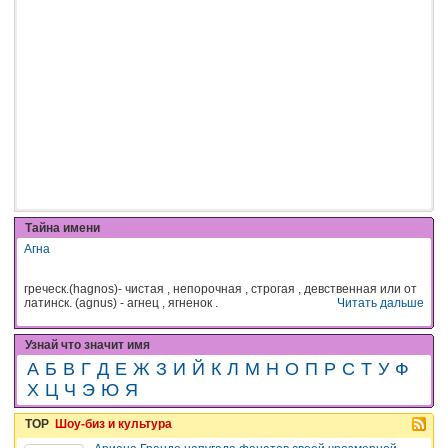
Тайна имени
Агна
греческ.(hagnos)- чистая , непорочная , строгая , девственная или от
латинск. (agnus) - агнец , ягненок .
Читать дальше
Узнай что значит имя
А
Б
В
Г
Д
Е
Ж
З
И
Й
К
Л
М
Н
О
П
Р
С
Т
У
Ф
Х
Ц
Ч
Э
Ю
Я
TOP
Шоу-биз и культура