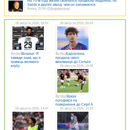
На 70-м году жизни скончался продюсер Мадонны, All
Saints и других звезд: чем он запомнился.
Вчера, 20:06 (
Обозреватель
)
05 августа 2026, 18:52
06 августа 2026, 00:43
Футбол
Возінья: Я
Футбол
Барселона
завжди знав, що я
продала свого
гравець великого
вихованця до Сельти
клубу
06 августа 2026, 18:48
Футбол
Зіркзе
погодився на
повернення до Серії А
05 августа 2026, 14:47
05 августа 2026, 19:25