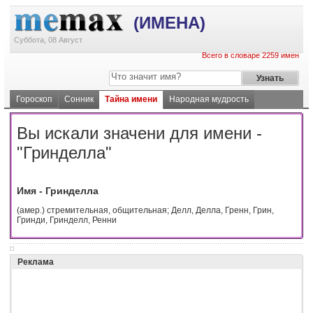
(ИМЕНА)
Суббота, 08 Август
Всего в словаре 2259 имен
Гороскоп
Сонник
Тайна имени
Народная мудрость
Вы искали значени для имени -
"Гринделла"
Имя - Гринделла
(амер.) стремительная, общительная; Делл, Делла, Гренн, Грин,
Гринди, Гринделл, Ренни
Реклама