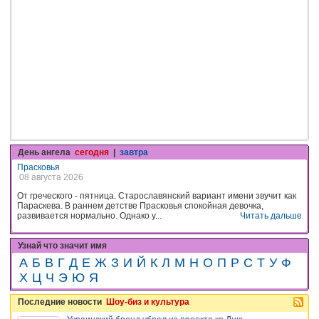
День ангела
сегодня
|
завтра
Прасковья
08 августа 2026
От греческого - пятница. Старославянский вариант имени звучит как
Параскева. В раннем детстве Прасковья спокойная девочка,
развивается нормально. Однако у...
Читать дальше
Узнай что значит имя
А
Б
В
Г
Д
Е
Ж
З
И
Й
К
Л
М
Н
О
П
Р
С
Т
У
Ф
Х
Ц
Ч
Э
Ю
Я
Последние новости
Шоу-биз и культура