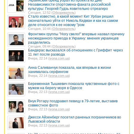
Украинский бренд убрал из проекта ко Дню
Независимости спортсмена-фаната российской
культуры: Георгий Гудзь язвительно отреагиро
Сегодня, 12:52 (
Обозреватель
)
Стало известно, в какой момент Кит Урбан решил
окончательно уйти от Николь Кидман и как на самом
деле относится к ее новому "ром
Сегодня, 10:44 (
Обозреватель
)
Фронтмен группы "Ногу свело!" впервые назвал причину
неожиданного приезда в Украину: мнения украинцев
разделились
Сегодня, 09:44 (
Обозреватель
)
Бандерас высказался об отношениях с Гриффит через
11 лет после развода
Вчера, 22:14 (
ivona.com.ua
)
Анна Саливанчук показала, как впервые в жизни
занималась серфингом
Вчера, 22:14 (
ivona.com.ua
)
Беременная Тышкевич показала чувственные фото с
мужем на берегу моря в Одессе
Вчера, 22:13 (
ivona.com.ua
)
Внук Ротару поздравил певицу в 79-летие, выставив
совместное фото
Вчера, 22:13 (
ivona.com.ua
)
Джесси Айзенберг посетил раненых пограничников во
Львовской области
Вчера, 22:13 (
ivona.com.ua
)