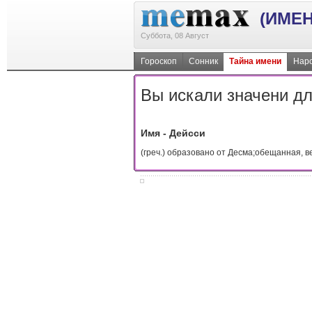
(ИМЕН
Суббота, 08 Август
Гороскоп
Сонник
Тайна имени
Наро
Вы искали значени дл
Имя - Дейсси
(греч.) образовано от Десма;обещанная, в