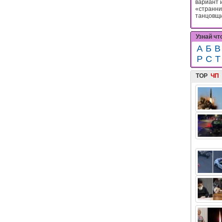
вариант 
«странниц
танцовщиц
Узнай чт
А
Б
В
Р
С
Т
TOP
ЧП