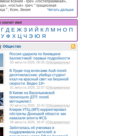
имени Ксения - греч. «гостеприимная»,
а», «гостья». греч. " грациозная
а " ; Ксен, Зения
Читать дальше
о значит имя
Г
Д
Е
Ж
З
И
Й
К
Л
М
Н
О
П
У
Ф
Х
Ц
Ч
Э
Ю
Я
|
Общество
Россия ударила по Киевщине
баллистикой: первые подробности
05 августа 2026, 00:35 (
Обозреватель
)
В Луцке под колесами Audi погиб
десятиклассник: убийца-студент
ехал на красный свет на бешеной
скорости. Видео 18+
01 августа 2026, 22:07 (
Обозреватель
)
В Киеве на Васильковской
произошло ДТП: погиб
мотоциклист.
02 августа 2026, 15:42 (
Обозреватель
)
Клирик УПЦ (МП) корректировал
обстрелы Донецкой области: как
наказали агента ФСБ
06 августа 2026, 18:47 (
Обозреватель
)
Заботилась об учениках и
поддерживала учителей: в