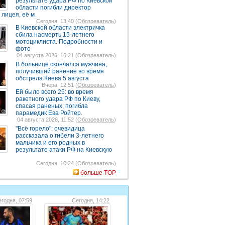
результате удара РФ по Киевской
области погибли директор
 лицея, её м
Сегодня, 13:40 (
Обозреватель
)
В Киевской области электричка
сбила насмерть 15-летнего
мотоциклиста. Подробности и
фото
04 августа 2026, 16:21 (
Обозреватель
)
В больнице скончался мужчина,
получивший ранение во время
обстрела Киева 5 августа
Вчера, 12:51 (
Обозреватель
)
Ей было всего 25: во время
ракетного удара РФ по Киеву,
спасая раненых, погибла
парамедик Ева Ройтер.
04 августа 2026, 11:52 (
Обозреватель
)
"Всё горело": очевидица
рассказала о гибели 3-летнего
мальчика и его родных в
результате атаки РФ на Киевскую
Сегодня, 10:24 (
Обозреватель
)
больше TOP
годня, 07:59
Сегодня, 14:22