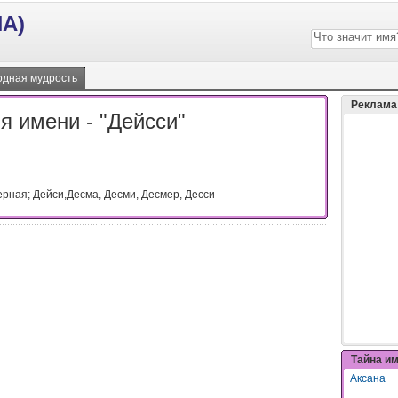
А)
дная мудрость
Реклама
я имени - "Дейсси"
ерная; Дейси,Десма, Десми, Десмер, Десси
Тайна и
Аксана