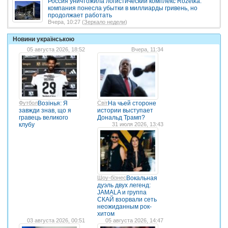
Россия уничтожила логистический комплекс Rozetka:
компания понесла убытки в миллиарды гривень, но
продолжает работать
Вчера, 10:27 (
Зеркало недели
)
Новини українською
05 августа 2026, 18:52
Вчера, 11:34
Футбол
Возінья: Я
Світ
На чьей стороне
завжди знав, що я
истории выступает
гравець великого
Дональд Трамп?
клубу
31 июля 2026, 13:43
Шоу-бізнес
Вокальная
дуэль двух легенд:
JAMALA и группа
СКАЙ взорвали сеть
неожиданным рок-
хитом
03 августа 2026, 00:51
05 августа 2026, 14:47