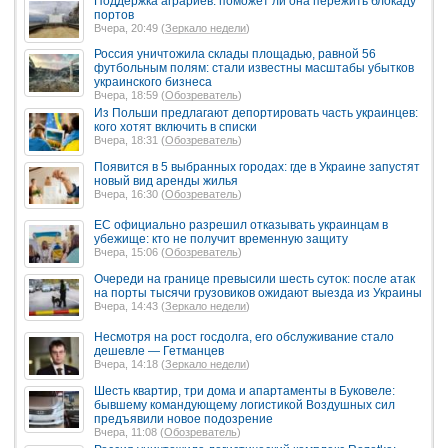
Поддержка аграриев: поможет ли она пережить блокаду
портов
Вчера, 20:49 (
Зеркало недели
)
Россия уничтожила склады площадью, равной 56
футбольным полям: стали известны масштабы убытков
украинского бизнеса
Вчера, 18:59 (
Обозреватель
)
Из Польши предлагают депортировать часть украинцев:
кого хотят включить в списки
Вчера, 18:31 (
Обозреватель
)
Появится в 5 выбранных городах: где в Украине запустят
новый вид аренды жилья
Вчера, 16:30 (
Обозреватель
)
ЕС официально разрешил отказывать украинцам в
убежище: кто не получит временную защиту
Вчера, 15:06 (
Обозреватель
)
Очереди на границе превысили шесть суток: после атак
на порты тысячи грузовиков ожидают выезда из Украины
Вчера, 14:43 (
Зеркало недели
)
Несмотря на рост госдолга, его обслуживание стало
дешевле — Гетманцев
Вчера, 14:18 (
Зеркало недели
)
Шесть квартир, три дома и апартаменты в Буковеле:
бывшему командующему логистикой Воздушных сил
предъявили новое подозрение
Вчера, 11:08 (
Обозреватель
)