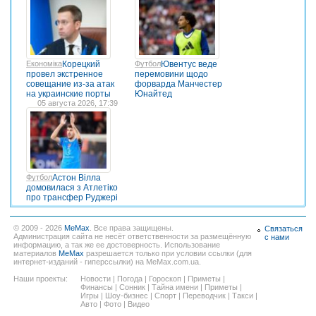
Економіка
Корецкий
Футбол
Ювентус веде
провел экстренное
перемовини щодо
совещание из-за атак
форварда Манчестер
на украинские порты
Юнайтед
05 августа 2026, 17:39
Футбол
Астон Вілла
домовилася з Атлетіко
про трансфер Руджері
© 2009 - 2026
MeMax
. Все права защищены.
Связаться
Администрация сайта не несёт ответственности за размещённую
с нами
информацию, а так же ее достоверность. Использование
материалов
MeMax
разрешается только при условии ссылки (для
интернет-изданий - гиперссылки) на MeMax.com.ua.
Наши проекты:
Новости
|
Погода
|
Гороскоп
|
Приметы
|
Финансы
|
Сонник
|
Тайна имени
|
Приметы
|
Игры
|
Шоу-бизнес
|
Спорт
|
Переводчик
|
Такси
|
Авто
|
Фото
|
Видео