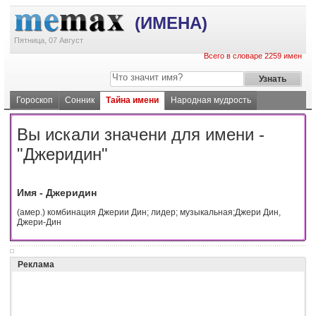
(ИМЕНА)
Пятница, 07 Август
Всего в словаре 2259 имен
Гороскоп
Сонник
Тайна имени
Народная мудрость
Вы искали значени для имени -
"Джеридин"
Имя - Джеридин
(амер.) комбинация Джерии Дин; лидер; музыкальная;Джери Дин,
Джери-Дин
Реклама