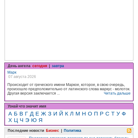
День ангела
сегодня
|
завтра
Марк
07 августа 2026
Происходит от греческого имени Маркое, которое, в свою очередь,
произошло предположительно от латинского слова маркус - молоток.
Другая версия заключается ...
Читать дальше
Узнай что значит имя
А
Б
В
Г
Д
Е
Ж
З
И
Й
К
Л
М
Н
О
П
Р
С
Т
У
Ф
Х
Ц
Ч
Э
Ю
Я
Последние новости
Бизнес
|
Политика