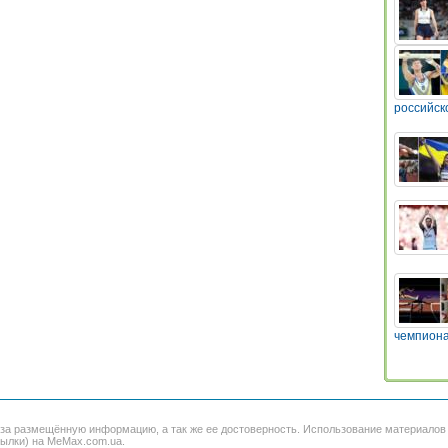
российск
чемпиона
 за размещённую информацию, а так же ее достоверность. Использование материало
сылки) на MeMax.com.ua.