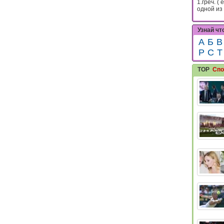
1.греч. ( 
одной из 
Узнай чт
А
Б
В
Р
С
Т
TOP
Спо