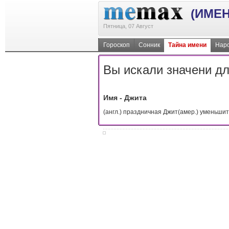
(ИМЕН
Пятница, 07 Август
Гороскоп
Сонник
Тайна имени
Наро
Вы искали значени дл
Имя - Джита
(англ.) праздничная Джит(амер.) уменьш