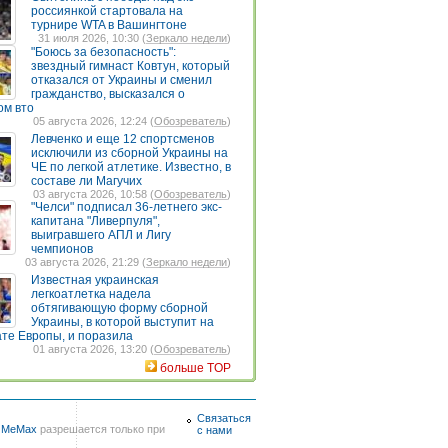
россиянкой стартовала на
турнире WTA в Вашингтоне
31 июля 2026, 10:30 (
Зеркало недели
)
"Боюсь за безопасность":
звездный гимнаст Ковтун, который
отказался от Украины и сменил
гражданство, высказался о
ом вто
05 августа 2026, 12:24 (
Обозреватель
)
Левченко и еще 12 спортсменов
исключили из сборной Украины на
ЧЕ по легкой атлетике. Известно, в
составе ли Магучих
03 августа 2026, 10:58 (
Обозреватель
)
"Челси" подписал 36-летнего экс-
капитана "Ливерпуля",
выигравшего АПЛ и Лигу
чемпионов
03 августа 2026, 21:29 (
Зеркало недели
)
Известная украинская
легкоатлетка надела
обтягивающую форму сборной
Украины, в которой выступит на
те Европы, и поразила
01 августа 2026, 13:20 (
Обозреватель
)
больше TOP
Связаться
в
MeMax
разрешается только при
с нами