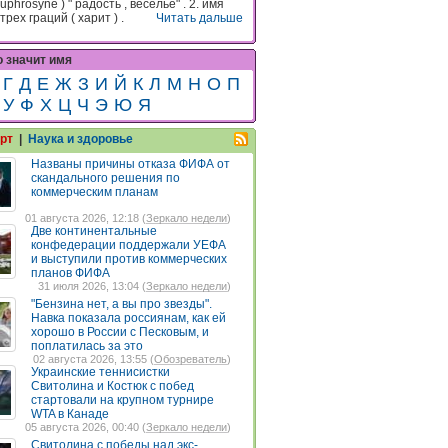
euphrosyne ) " радость , веселье" . 2. имя
трех граций ( харит ) .
Читать дальше
о значит имя
Г
Д
Е
Ж
З
И
Й
К
Л
М
Н
О
П
У
Ф
Х
Ц
Ч
Э
Ю
Я
рт
|
Наука и здоровье
Названы причины отказа ФИФА от
скандального решения по
коммерческим планам
01 августа 2026, 12:18 (
Зеркало недели
)
Две континентальные
конфедерации поддержали УЕФА
и выступили против коммерческих
планов ФИФА
31 июля 2026, 13:04 (
Зеркало недели
)
"Бензина нет, а вы про звезды".
Навка показала россиянам, как ей
хорошо в России с Песковым, и
поплатилась за это
02 августа 2026, 13:55 (
Обозреватель
)
Украинские теннисистки
Свитолина и Костюк с побед
стартовали на крупном турнире
WTA в Канаде
05 августа 2026, 00:40 (
Зеркало недели
)
Свитолина с победы над экс-