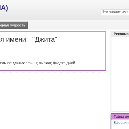
А)
дная мудрость
Реклама
я имени - "Джита"
ительное дляЖозефины; пылкая; Джоджо,Джой
Тайна и
Ефровин