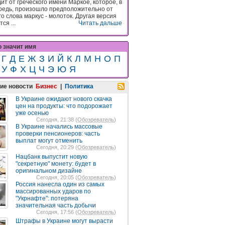
ит от греческого имени Маркое, которое, в
редь, произошло предположительно от
о слова маркус - молоток. Другая версия
ся ...
Читать дальше
о значит имя
Г
Д
Е
Ж
З
И
Й
К
Л
М
Н
О
П
У
Ф
Х
Ц
Ч
Э
Ю
Я
ие новости
Бизнес
|
Политика
В Украине ожидают нового скачка
цен на продукты: что подорожает
уже осенью
Сегодня, 21:38 (
Обозреватель
)
В Украине начались массовые
проверки пенсионеров: часть
выплат могут отменить
Сегодня, 20:29 (
Обозреватель
)
Нацбанк выпустит новую
"секретную" монету: будет в
оригинальном дизайне
Сегодня, 20:05 (
Обозреватель
)
Россия нанесла один из самых
массированных ударов по
"Укрнафте": потеряна
значительная часть добычи
Сегодня, 17:56 (
Обозреватель
)
Штрафы в Украине могут вырасти