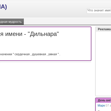
А)
дная мудрость
Реклама
я имени - "Дильнара"
значении " сердечная , душевная , умная " .
День ан
Марк
07 