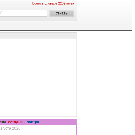
Всего в словаре 2259 имен
гела
сегодня
|
завтра
августа 2026