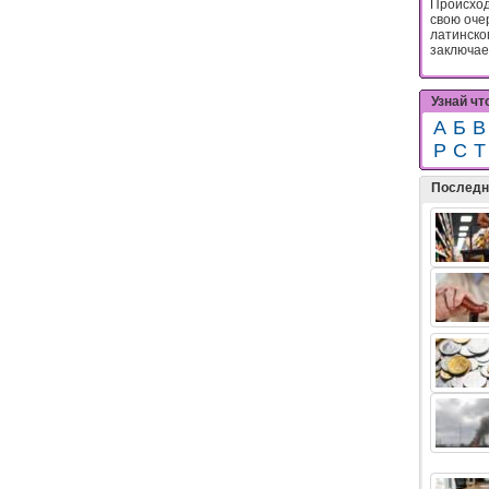
Происход
свою оче
латинског
заключает
Узнай чт
А
Б
В
Р
С
Т
Последн