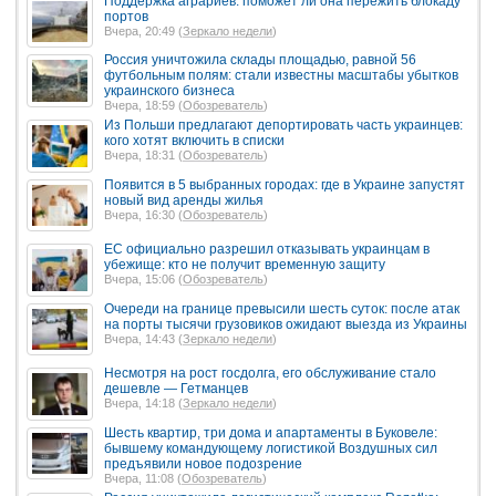
Поддержка аграриев: поможет ли она пережить блокаду
портов
Вчера, 20:49 (
Зеркало недели
)
Россия уничтожила склады площадью, равной 56
футбольным полям: стали известны масштабы убытков
украинского бизнеса
Вчера, 18:59 (
Обозреватель
)
Из Польши предлагают депортировать часть украинцев:
кого хотят включить в списки
Вчера, 18:31 (
Обозреватель
)
Появится в 5 выбранных городах: где в Украине запустят
новый вид аренды жилья
Вчера, 16:30 (
Обозреватель
)
ЕС официально разрешил отказывать украинцам в
убежище: кто не получит временную защиту
Вчера, 15:06 (
Обозреватель
)
Очереди на границе превысили шесть суток: после атак
на порты тысячи грузовиков ожидают выезда из Украины
Вчера, 14:43 (
Зеркало недели
)
Несмотря на рост госдолга, его обслуживание стало
дешевле — Гетманцев
Вчера, 14:18 (
Зеркало недели
)
Шесть квартир, три дома и апартаменты в Буковеле:
бывшему командующему логистикой Воздушных сил
предъявили новое подозрение
Вчера, 11:08 (
Обозреватель
)