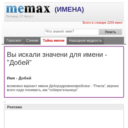
(ИМЕНА)
Пятница, 07 Август
Всего в словаре 2259 имен
Гороскоп
Сонник
Тайна имени
Народная мудрость
Вы искали значени для имени -
"Добей"
Имя - Добей
возможно вариант имени Деборадревнееврейское - "Пчела", вернее
всего надо понимать, как "собирательница".
Реклама