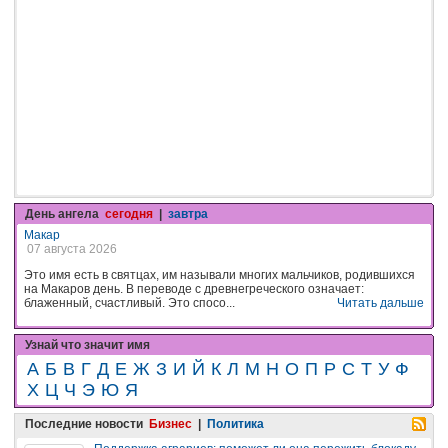
День ангела
сегодня
|
завтра
Макар
07 августа 2026
Это имя есть в святцах, им называли многих мальчиков, родившихся
на Макаров день. В переводе с древнегреческого означает:
блаженный, счастливый. Это спосо...
Читать дальше
Узнай что значит имя
А
Б
В
Г
Д
Е
Ж
З
И
Й
К
Л
М
Н
О
П
Р
С
Т
У
Ф
Х
Ц
Ч
Э
Ю
Я
Последние новости
Бизнес
|
Политика