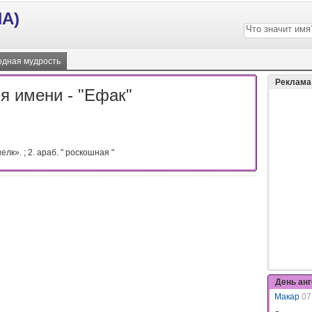
А)
дная мудрость
Реклама
я имени - "Ефак"
лк». ; 2. араб. " роскошная "
День ан
Макар
07