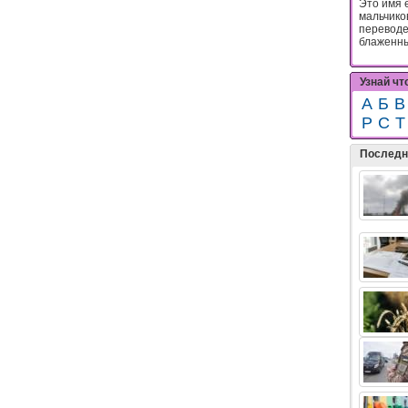
Это имя 
мальчико
переводе
блаженны
Узнай чт
А
Б
В
Р
С
Т
Последн