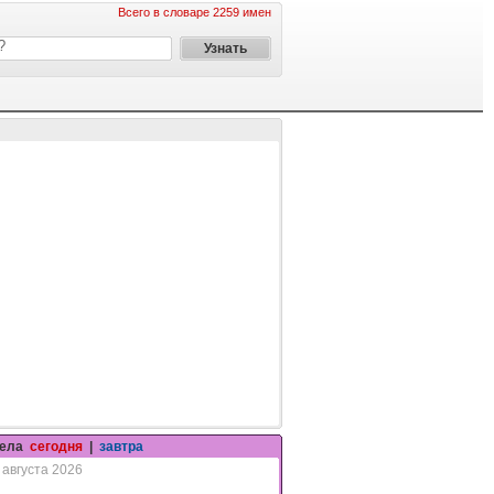
Всего в словаре 2259 имен
гела
сегодня
|
завтра
 августа 2026