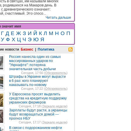
есть в святцах, им называли многих
в, родившихся на Макаров день. В
 с древнегреческого означает:
й, счастливый. Это спосо...
Читать дальше
о значит имя
Г
Д
Е
Ж
З
И
Й
К
Л
М
Н
О
П
У
Ф
Х
Ц
Ч
Э
Ю
Я
ие новости
Бизнес
|
Политика
Россия нанесла один из самых
массированных ударов по
"Укрнафте": потеряна
значительная часть добычи
Сегодня, 17:56 (
Обозреватель
)
Штрафы в Украине могут вырасти
в 6 раз: кого планируют
наказывать по-новому
Сегодня, 17:22 (
Обозреватель
)
У Евросоюза просят выделить
средства на кредитную поддержку
украинских фермеров
Сегодня, 17:18 (
Зеркало недели
)
Зарплаты будут расти, а украинцы
будут возвращаться домой —
прогноз НБУ
Сегодня, 17:17 (
Зеркало недели
)
В связи с подорожанием нефти