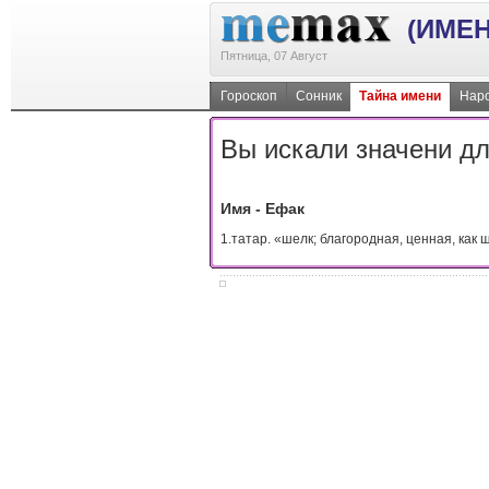
(ИМЕН
Пятница, 07 Август
Гороскоп
Сонник
Тайна имени
Наро
Вы искали значени дл
Имя - Ефак
1.татар. «шелк; благородная, ценная, как ше