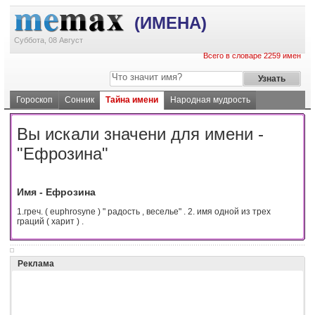
(ИМЕНА)
Суббота, 08 Август
Всего в словаре 2259 имен
Гороскоп
Сонник
Тайна имени
Народная мудрость
Вы искали значени для имени -
"Ефрозина"
Имя - Ефрозина
1.греч. ( euphrosyne ) " радость , веселье" . 2. имя одной из трех
граций ( харит ) .
Реклама