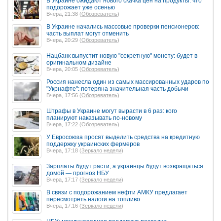
В Украине ожидают нового скачка цен на продукты: что
подорожает уже осенью
Вчера, 21:38 (
Обозреватель
)
В Украине начались массовые проверки пенсионеров:
часть выплат могут отменить
Вчера, 20:29 (
Обозреватель
)
Нацбанк выпустит новую "секретную" монету: будет в
оригинальном дизайне
Вчера, 20:05 (
Обозреватель
)
Россия нанесла один из самых массированных ударов по
"Укрнафте": потеряна значительная часть добычи
Вчера, 17:56 (
Обозреватель
)
Штрафы в Украине могут вырасти в 6 раз: кого
планируют наказывать по-новому
Вчера, 17:22 (
Обозреватель
)
У Евросоюза просят выделить средства на кредитную
поддержку украинских фермеров
Вчера, 17:18 (
Зеркало недели
)
Зарплаты будут расти, а украинцы будут возвращаться
домой — прогноз НБУ
Вчера, 17:17 (
Зеркало недели
)
В связи с подорожанием нефти АМКУ предлагает
пересмотреть налоги на топливо
Вчера, 17:16 (
Зеркало недели
)