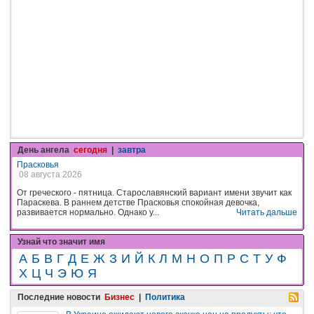
День ангела
сегодня
|
завтра
Прасковья
08 августа 2026
От греческого - пятница. Старославянский вариант имени звучит как
Параскева. В раннем детстве Прасковья спокойная девочка,
развивается нормально. Однако у...
Читать дальше
Узнай что значит имя
А
Б
В
Г
Д
Е
Ж
З
И
Й
К
Л
М
Н
О
П
Р
С
Т
У
Ф
Х
Ц
Ч
Э
Ю
Я
Последние новости
Бизнес
|
Политика