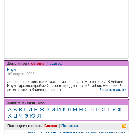
День ангела
сегодня
|
завтра
Наум
09 августа 2026
Древнееврейского происхождения, означает: утешающий. В Библии
Наум - древнееврейский пророк, предсказавший гибель Ниневии. В
детстве часто болеют респират...
Читать дальше
Узнай что значит имя
А
Б
В
Г
Д
Е
Ж
З
И
Й
К
Л
М
Н
О
П
Р
С
Т
У
Ф
Х
Ц
Ч
Э
Ю
Я
Последние новости
Бизнес
|
Политика