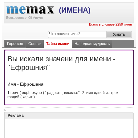
(ИМЕНА)
Воскресенье, 09 Август
Всего в словаре 2259 имен
Гороскоп
Сонник
Тайна имени
Народная мудрость
Вы искали значени для имени -
"Ефрошния"
Имя - Ефрошния
1.греч. ( euphrosyne ) " радость , веселье" . 2. имя одной из трех
граций ( харит ) .
Реклама