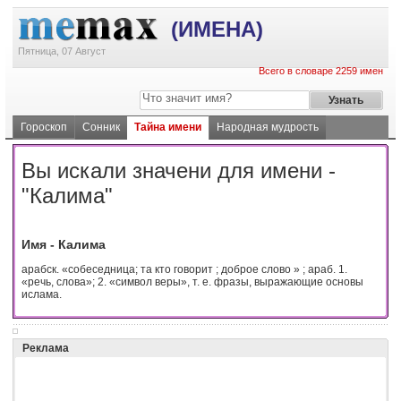
(ИМЕНА)
Пятница, 07 Август
Всего в словаре 2259 имен
Гороскоп
Сонник
Тайна имени
Народная мудрость
Вы искали значени для имени -
"Калима"
Имя - Калима
арабск. «собеседница; та кто говорит ; доброе слово » ; араб. 1.
«речь, слова»; 2. «символ веры», т. е. фразы, выражающие основы
ислама.
Реклама