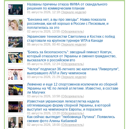
Названы причины отказа ФИФА от скандального
решения по коммерческим планам
01 августа 2026, 12:18 (
Зеркало недели
)
"Бензина нет, а вы про звезды". Навка показала
россиянам, как ей хорошо в России с Песковым, и
поплатилась за это
02 августа 2026, 13:55 (
Обозреватель
)
Украинские теннисистки Свитолина и Костюк с побед
стартовали на крупном турнире WTA в Канаде
05 августа 2026, 00:40 (
Зеркало недели
)
"Боюсь за безопасность": звездный гимнаст Ковтун,
который отказался от Украины и сменил гражданство,
высказался о российском вто
05 августа 2026, 12:24 (
Обозреватель
)
"Челси" подписал 36-летнего экс-капитана "Ливерпуля",
выигравшего АПЛ и Лигу чемпионов
03 августа 2026, 21:29 (
Зеркало недели
)
Левченко и еще 12 спортсменов исключили из сборной
Украины на ЧЕ по легкой атлетике. Известно, в составе
ли Магучих
03 августа 2026, 10:58 (
Обозреватель
)
Известная украинская легкоатлетка надела
обтягивающую форму сборной Украины, в которой
выступит на чемпионате Европы, и поразила
01 августа 2026, 13:20 (
Обозреватель
)
Как сейчас выглядит "любовница Путина". Появились
свежие фото Алины Кабаевой
02 августа 2026, 18:00 (
Обозреватель
)