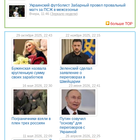
Украинский футболист Забарный провел провальный
матч за ПСЖ в межсезонье
Вчера, 11:46 (
Зеркало недели
)
больше TOP
29 октября 2025, 22:43
22 ноября 2025, 22:15
Бужинская назвала
Зеленский сделал
кругленькую сумму
заявление о
своих заработков
переговорах в
Швейцарии
16 мая 2026, 22:30
23 июня 2026, 22:41
Пограничники взяли в
Путин озвучил
плен трех россиян
"основу" для
переговоров с
Украиной
11 мая 2026, 22:09
26 апреля 2026, 22:25