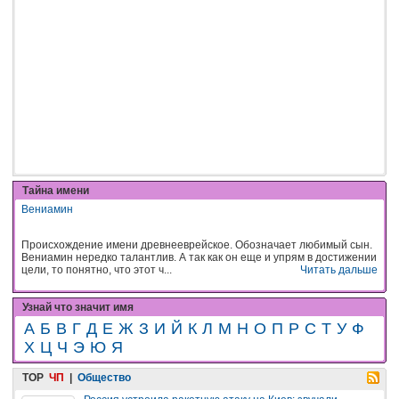
Тайна имени
Вениамин
Происхождение имени древнееврейское. Обозначает любимый сын.
Вениамин нередко талантлив. А так как он еще и упрям в достижении
цели, то понятно, что этот ч...
Читать дальше
Узнай что значит имя
А
Б
В
Г
Д
Е
Ж
З
И
Й
К
Л
М
Н
О
П
Р
С
Т
У
Ф
Х
Ц
Ч
Э
Ю
Я
TOP
ЧП
|
Общество