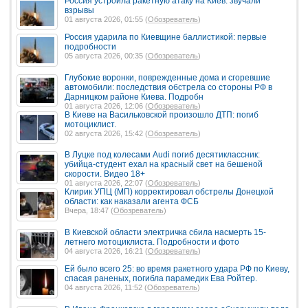
Россия устроила ракетную атаку на Киев: звучали
взрывы
01 августа 2026, 01:55 (
Обозреватель
)
Россия ударила по Киевщине баллистикой: первые
подробности
05 августа 2026, 00:35 (
Обозреватель
)
Глубокие воронки, поврежденные дома и сгоревшие
автомобили: последствия обстрела со стороны РФ в
Дарницком районе Киева. Подробн
01 августа 2026, 12:06 (
Обозреватель
)
В Киеве на Васильковской произошло ДТП: погиб
мотоциклист.
02 августа 2026, 15:42 (
Обозреватель
)
В Луцке под колесами Audi погиб десятиклассник:
убийца-студент ехал на красный свет на бешеной
скорости. Видео 18+
01 августа 2026, 22:07 (
Обозреватель
)
Клирик УПЦ (МП) корректировал обстрелы Донецкой
области: как наказали агента ФСБ
Вчера, 18:47 (
Обозреватель
)
В Киевской области электричка сбила насмерть 15-
летнего мотоциклиста. Подробности и фото
04 августа 2026, 16:21 (
Обозреватель
)
Ей было всего 25: во время ракетного удара РФ по Киеву,
спасая раненых, погибла парамедик Ева Ройтер.
04 августа 2026, 11:52 (
Обозреватель
)