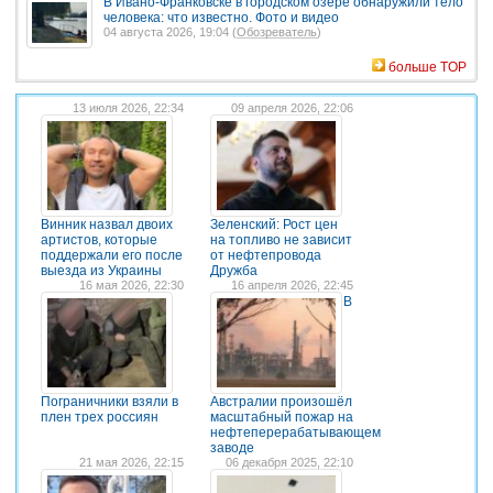
В Ивано-Франковске в городском озере обнаружили тело
человека: что известно. Фото и видео
04 августа 2026, 19:04 (
Обозреватель
)
больше TOP
13 июля 2026, 22:34
09 апреля 2026, 22:06
Винник назвал двоих
Зеленский: Рост цен
артистов, которые
на топливо не зависит
поддержали его после
от нефтепровода
выезда из Украины
Дружба
16 мая 2026, 22:30
16 апреля 2026, 22:45
В
Пограничники взяли в
Австралии произошёл
плен трех россиян
масштабный пожар на
нефтеперерабатывающем
заводе
21 мая 2026, 22:15
06 декабря 2025, 22:10