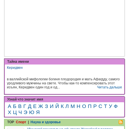
Тайна имени
Керидвен
в валлийской мифологии богиня плодородия и мать Афагдду, самого
уродливого мужчины на свете. Чтобы как-то компенсировать этот
изъян, Керидвен один год и од...
Читать дальше
Узнай что значит имя
А
Б
В
Г
Д
Е
Ж
З
И
Й
К
Л
М
Н
О
П
Р
С
Т
У
Ф
Х
Ц
Ч
Э
Ю
Я
TOP
Спорт
|
Наука и здоровье