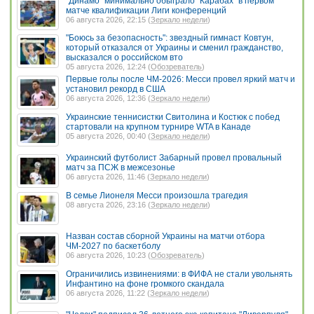
"Динамо" минимально обыграло "Карабах" в первом
матче квалификации Лиги конференций
06 августа 2026, 22:15 (
Зеркало недели
)
"Боюсь за безопасность": звездный гимнаст Ковтун,
который отказался от Украины и сменил гражданство,
высказался о российском вто
05 августа 2026, 12:24 (
Обозреватель
)
Первые голы после ЧМ-2026: Месси провел яркий матч и
установил рекорд в США
06 августа 2026, 12:36 (
Зеркало недели
)
Украинские теннисистки Свитолина и Костюк с побед
стартовали на крупном турнире WTA в Канаде
05 августа 2026, 00:40 (
Зеркало недели
)
Украинский футболист Забарный провел провальный
матч за ПСЖ в межсезонье
06 августа 2026, 11:46 (
Зеркало недели
)
В семье Лионеля Месси произошла трагедия
08 августа 2026, 23:16 (
Зеркало недели
)
Назван состав сборной Украины на матчи отбора
ЧМ-2027 по баскетболу
06 августа 2026, 10:23 (
Обозреватель
)
Ограничились извинениями: в ФИФА не стали увольнять
Инфантино на фоне громкого скандала
06 августа 2026, 11:22 (
Зеркало недели
)