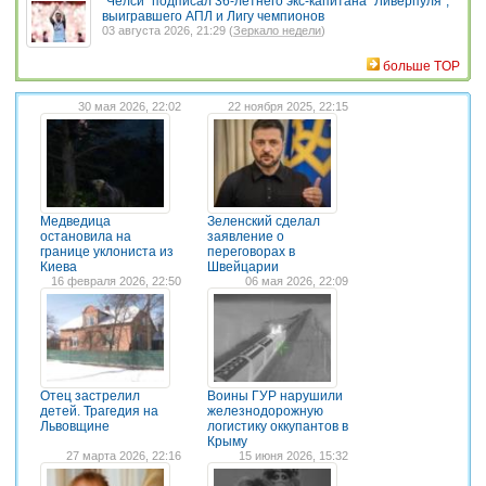
"Челси" подписал 36-летнего экс-капитана "Ливерпуля",
выигравшего АПЛ и Лигу чемпионов
03 августа 2026, 21:29 (
Зеркало недели
)
больше TOP
30 мая 2026, 22:02
22 ноября 2025, 22:15
Медведица
Зеленский сделал
остановила на
заявление о
границе уклониста из
переговорах в
Киева
Швейцарии
16 февраля 2026, 22:50
06 мая 2026, 22:09
Отец застрелил
Воины ГУР нарушили
детей. Трагедия на
железнодорожную
Львовщине
логистику оккупантов в
Крыму
27 марта 2026, 22:16
15 июня 2026, 15:32