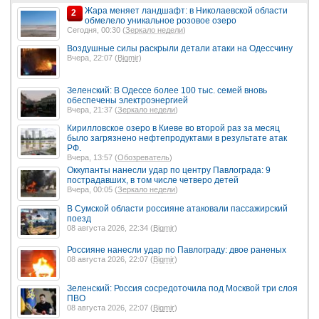
Жара меняет ландшафт: в Николаевской области
2
обмелело уникальное розовое озеро
Сегодня, 00:30 (
Зеркало недели
)
Воздушные силы раскрыли детали атаки на Одессчину
Вчера, 22:07 (
Bigmir
)
Зеленский: В Одессе более 100 тыс. семей вновь
обеспечены электроэнергией
Вчера, 21:37 (
Зеркало недели
)
Кирилловское озеро в Киеве во второй раз за месяц
было загрязнено нефтепродуктами в результате атак
РФ.
Вчера, 13:57 (
Обозреватель
)
Оккупанты нанесли удар по центру Павлограда: 9
пострадавших, в том числе четверо детей
Вчера, 00:05 (
Зеркало недели
)
В Сумской области россияне атаковали пассажирский
поезд
08 августа 2026, 22:34 (
Bigmir
)
Россияне нанесли удар по Павлограду: двое раненых
08 августа 2026, 22:07 (
Bigmir
)
Зеленский: Россия сосредоточила под Москвой три слоя
ПВО
08 августа 2026, 22:07 (
Bigmir
)