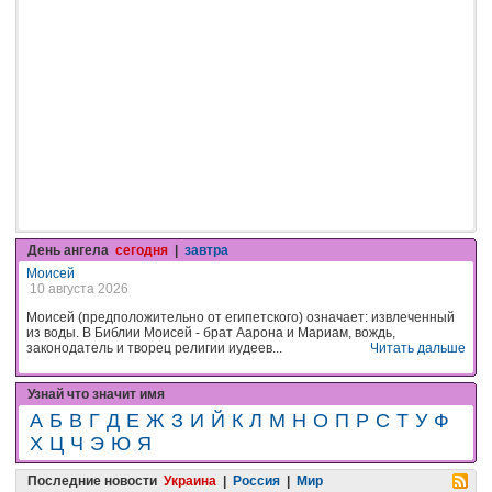
День ангела
сегодня
|
завтра
Моисей
10 августа 2026
Моисей (предположительно от египетского) означает: извлеченный
из воды. В Библии Моисей - брат Аарона и Мариам, вождь,
законодатель и творец религии иудеев...
Читать дальше
Узнай что значит имя
А
Б
В
Г
Д
Е
Ж
З
И
Й
К
Л
М
Н
О
П
Р
С
Т
У
Ф
Х
Ц
Ч
Э
Ю
Я
Последние новости
Украина
|
Россия
|
Мир