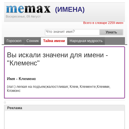
(ИМЕНА)
Воскресенье, 09 Август
Всего в словаре 2259 имен
Гороскоп
Сонник
Тайна имени
Народная мудрость
Вы искали значени для имени -
"Клеменс"
Имя - Клеменс
(лат.) легкая на подъем;жалостливая; Клем, Клементе,Клемми,
Клэмэнс
Реклама