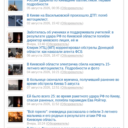
Россия ударила по Киевщине баллистикой: первые
подробности
05 августа 2026, 00:35 (
Обозреватель
)
В Киеве на Васильковской произошло ДТП: погиб
мотоциклист.
02 августа 2026, 15:42 (
Обозреватель
)
Заботилась об учениках и поддерживала учителей: в
результате удара РФ по Киевской области погибли
директор киевского лицея, её м
Вчера, 13:40 (
Обозреватель
)
Клирик УПЦ (МП) корректировал обстрелы Донецкой
области: как наказали агента ФСБ
06 августа 2026, 18:47 (
Обозреватель
)
В Киевской области электричка сбила насмерть 15-
летнего мотоциклиста. Подробности и фото
04 августа 2026, 16:21 (
Обозреватель
)
В больнице скончался мужчина, получивший ранение во
время обстрела Киева 5 августа
07 августа 2026, 12:51 (
Обозреватель
)
Ей было всего 25: во время ракетного удара РФ по Киеву,
спасая раненых, погибла парамедик Ева Ройтер.
04 августа 2026, 11:52 (
Обозреватель
)
"Всё горело": очевидица рассказала о гибели 3-летнего
мальчика и его родных в результате атаки РФ на
Киевскую область.
Вчера, 10:24 (
Обозреватель
)