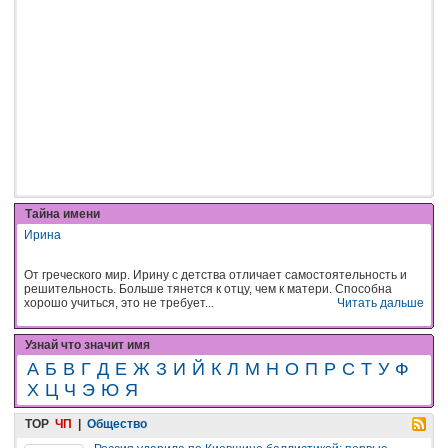
Тайна имени
Ирина
От греческого мир. Ирину с детства отличает самостоятельность и
решительность. Больше тянется к отцу, чем к матери. Способна
хорошо учиться, это не требует...
Читать дальше
Узнай что значит имя
А
Б
В
Г
Д
Е
Ж
З
И
Й
К
Л
М
Н
О
П
Р
С
Т
У
Ф
Х
Ц
Ч
Э
Ю
Я
TOP
ЧП
|
Общество