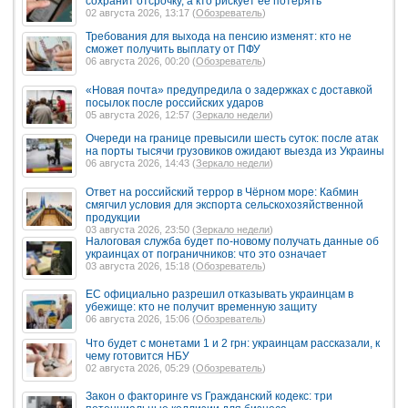
сохранит отсрочку, а кто рискует её потерять
02 августа 2026, 13:17 (
Обозреватель
)
Требования для выхода на пенсию изменят: кто не
сможет получить выплату от ПФУ
06 августа 2026, 00:20 (
Обозреватель
)
«Новая почта» предупредила о задержках с доставкой
посылок после российских ударов
05 августа 2026, 12:57 (
Зеркало недели
)
Очереди на границе превысили шесть суток: после атак
на порты тысячи грузовиков ожидают выезда из Украины
06 августа 2026, 14:43 (
Зеркало недели
)
Ответ на российский террор в Чёрном море: Кабмин
смягчил условия для экспорта сельскохозяйственной
продукции
03 августа 2026, 23:50 (
Зеркало недели
)
Налоговая служба будет по-новому получать данные об
украинцах от пограничников: что это означает
03 августа 2026, 15:18 (
Обозреватель
)
ЕС официально разрешил отказывать украинцам в
убежище: кто не получит временную защиту
06 августа 2026, 15:06 (
Обозреватель
)
Что будет с монетами 1 и 2 грн: украинцам рассказали, к
чему готовится НБУ
02 августа 2026, 05:29 (
Обозреватель
)
Закон о факторинге vs Гражданский кодекс: три