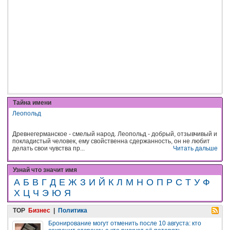
Тайна имени
Леопольд
Древнегерманское - смелый народ. Леопольд - добрый, отзывчивый и
покладистый человек, ему свойственна сдержанность, он не любит
делать свои чувства пр...
Читать дальше
Узнай что значит имя
А
Б
В
Г
Д
Е
Ж
З
И
Й
К
Л
М
Н
О
П
Р
С
Т
У
Ф
Х
Ц
Ч
Э
Ю
Я
TOP
Бизнес
|
Политика
Бронирование могут отменить после 10 августа: кто