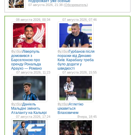
подорожает уже осенью
07 августа 2026, 21:38 (
Обозреватель
)
08 августа 2026, 00:34
07 августа 2026, 07:46
Футбол
Ліверпуль
Футбол
Гурбанов після
домовився з
поразки від Динамо
Барселоною про
Київ: Карабаху треба
оренду Рональда
було додати у
Араухо — Романо
швидкості
07 августа 2026, 11:23
07 августа 2026, 15:55
Футбол
Даніель
Футбол
Атлетіко
Мальдіні змінить
цікавиться
Аталанту на Кальярі
Влаховичем
07 августа 2026, 17:24
Вчера, 18:45