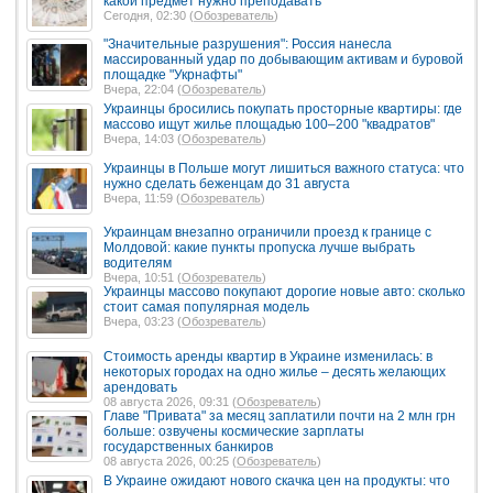
какой предмет нужно преподавать
Сегодня, 02:30 (
Обозреватель
)
"Значительные разрушения": Россия нанесла
массированный удар по добывающим активам и буровой
площадке "Укрнафты"
Вчера, 22:04 (
Обозреватель
)
Украинцы бросились покупать просторные квартиры: где
массово ищут жилье площадью 100–200 "квадратов"
Вчера, 14:03 (
Обозреватель
)
Украинцы в Польше могут лишиться важного статуса: что
нужно сделать беженцам до 31 августа
Вчера, 11:59 (
Обозреватель
)
Украинцам внезапно ограничили проезд к границе с
Молдовой: какие пункты пропуска лучше выбрать
водителям
Вчера, 10:51 (
Обозреватель
)
Украинцы массово покупают дорогие новые авто: сколько
стоит самая популярная модель
Вчера, 03:23 (
Обозреватель
)
Стоимость аренды квартир в Украине изменилась: в
некоторых городах на одно жилье – десять желающих
арендовать
08 августа 2026, 09:31 (
Обозреватель
)
Главе "Привата" за месяц заплатили почти на 2 млн грн
больше: озвучены космические зарплаты
государственных банкиров
08 августа 2026, 00:25 (
Обозреватель
)
В Украине ожидают нового скачка цен на продукты: что