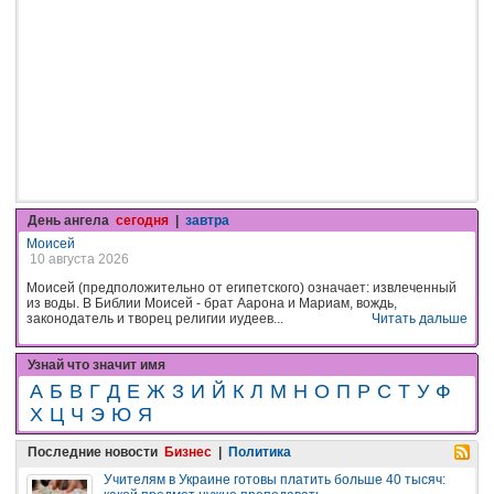
День ангела
сегодня
|
завтра
Моисей
10 августа 2026
Моисей (предположительно от египетского) означает: извлеченный
из воды. В Библии Моисей - брат Аарона и Мариам, вождь,
законодатель и творец религии иудеев...
Читать дальше
Узнай что значит имя
А
Б
В
Г
Д
Е
Ж
З
И
Й
К
Л
М
Н
О
П
Р
С
Т
У
Ф
Х
Ц
Ч
Э
Ю
Я
Последние новости
Бизнес
|
Политика
Учителям в Украине готовы платить больше 40 тысяч: