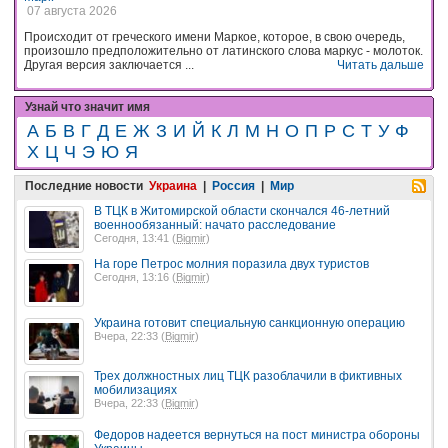
07 августа 2026
Происходит от греческого имени Маркое, которое, в свою очередь,
произошло предположительно от латинского слова маркус - молоток.
Другая версия заключается ...
Читать дальше
Узнай что значит имя
А
Б
В
Г
Д
Е
Ж
З
И
Й
К
Л
М
Н
О
П
Р
С
Т
У
Ф
Х
Ц
Ч
Э
Ю
Я
Последние новости
Украина
|
Россия
|
Мир
В ТЦК в Житомирской области скончался 46-летний
военнообязанный: начато расследование
Сегодня, 13:41 (
Bigmir
)
На горе Петрос молния поразила двух туристов
Сегодня, 13:16 (
Bigmir
)
Украина готовит специальную санкционную операцию
Вчера, 22:33 (
Bigmir
)
Трех должностных лиц ТЦК разоблачили в фиктивных
мобилизациях
Вчера, 22:33 (
Bigmir
)
Федоров надеется вернуться на пост министра обороны