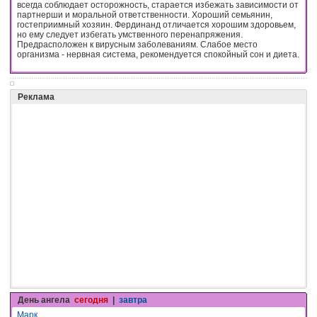
всегда соблюдает осторожность, старается избежать зависимости от
партнерши и моральной ответственности. Хороший семьянин,
гостеприимный хозяин. Фердинанд отличается хорошим здоровьем,
но ему следует избегать умственного перенапряжения.
Предрасположен к вирусным заболеваниям. Слабое место
организма - нервная система, рекомендуется спокойный сон и диета.
Реклама
День ангела
сегодня
|
завтра
Марк