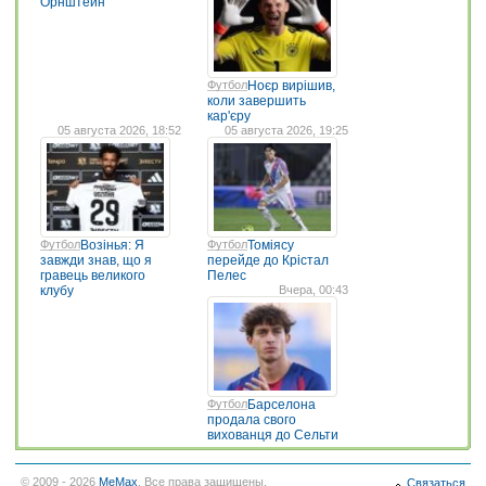
Орнштейн
Футбол
Ноєр вирішив,
коли завершить
кар'єру
05 августа 2026, 18:52
05 августа 2026, 19:25
Футбол
Возінья: Я
Футбол
Томіясу
завжди знав, що я
перейде до Крістал
гравець великого
Пелес
клубу
Вчера, 00:43
Футбол
Барселона
продала свого
вихованця до Сельти
© 2009 - 2026
MeMax
. Все права защищены.
Связаться