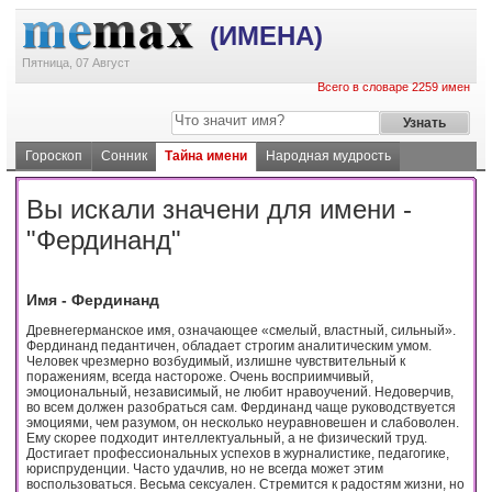
(ИМЕНА)
Пятница, 07 Август
Всего в словаре 2259 имен
Гороскоп
Сонник
Тайна имени
Народная мудрость
Вы искали значени для имени -
"Фердинанд"
Имя - Фердинанд
Древнегерманское имя, означающее «смелый, властный, сильный».
Фердинанд педантичен, обладает строгим аналитическим умом.
Человек чрезмерно возбудимый, излишне чувствительный к
поражениям, всегда настороже. Очень восприимчивый,
эмоциональный, независимый, не любит нравоучений. Недоверчив,
во всем должен разобраться сам. Фердинанд чаще руководствуется
эмоциями, чем разумом, он несколько неуравновешен и слабоволен.
Ему скорее подходит интеллектуальный, а не физический труд.
Достигает профессиональных успехов в журналистике, педагогике,
юриспруденции. Часто удачлив, но не всегда может этим
воспользоваться. Весьма сексуален. Стремится к радостям жизни, но