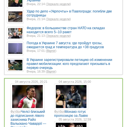
Украины
Вчера, 22:14 (
Зеркало недели
)
Удар по депо «Укрпочты» в Павлограде: погибли две
сотрудницы
Вчера, 21:14 (
Зеркало недели
)
Федоров: в большинстве стран НАТО на складах
находится всего 5–10 ракет
Вчера, 21:13 (
Зеркало недели
)
Погода в Украине 7 августа: где пройдут грозы,
ожидается град и температура до +38 градусов
Вчера, 17:01 (
Bigmir
)
В Украине зарегистрировали петицию об изменении
правил мобилизации: кого предлагают призывать в
первую очередь
Вчера, 16:39 (
Bigmir
)
04 августа 2026, 20:21
04 августа 2026, 15:00
Футбол
Челсі близький
Футбол
Монако готує
до підписання лівого
пропозицію за Лавію
захисника Райо
05 августа 2026, 12:59
Вальєкано Чаваррії —