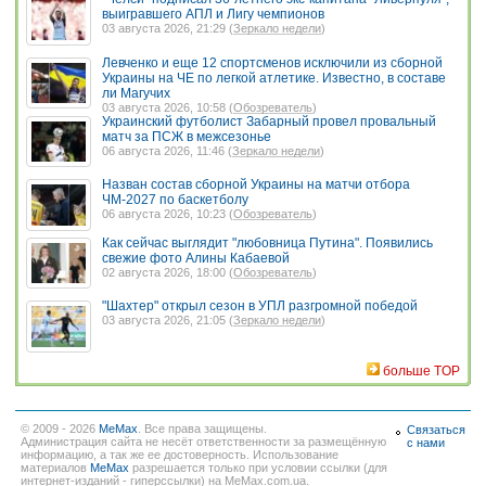
выигравшего АПЛ и Лигу чемпионов
03 августа 2026, 21:29 (
Зеркало недели
)
Левченко и еще 12 спортсменов исключили из сборной
Украины на ЧЕ по легкой атлетике. Известно, в составе
ли Магучих
03 августа 2026, 10:58 (
Обозреватель
)
Украинский футболист Забарный провел провальный
матч за ПСЖ в межсезонье
06 августа 2026, 11:46 (
Зеркало недели
)
Назван состав сборной Украины на матчи отбора
ЧМ-2027 по баскетболу
06 августа 2026, 10:23 (
Обозреватель
)
Как сейчас выглядит "любовница Путина". Появились
свежие фото Алины Кабаевой
02 августа 2026, 18:00 (
Обозреватель
)
"Шахтер" открыл сезон в УПЛ разгромной победой
03 августа 2026, 21:05 (
Зеркало недели
)
больше TOP
© 2009 - 2026
MeMax
. Все права защищены.
Связаться
Администрация сайта не несёт ответственности за размещённую
с нами
информацию, а так же ее достоверность. Использование
материалов
MeMax
разрешается только при условии ссылки (для
интернет-изданий - гиперссылки) на MeMax.com.ua.