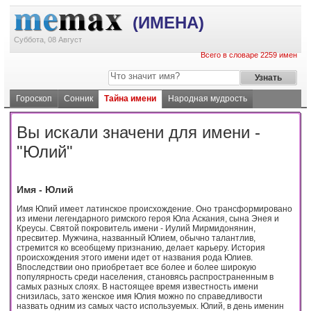
(ИМЕНА)
Суббота, 08 Август
Всего в словаре 2259 имен
Гороскоп
Сонник
Тайна имени
Народная мудрость
Вы искали значени для имени -
"Юлий"
Имя - Юлий
Имя Юлий имеет латинское происхождение. Оно трансформировано
из имени легендарного римского героя Юла Аскания, сына Энея и
Креусы. Святой покровитель имени - Иулий Мирмидонянин,
пресвитер. Мужчина, названный Юлием, обычно талантлив,
стремится ко всеобщему признанию, делает карьеру. История
происхождения этого имени идет от названия рода Юлиев.
Впоследствии оно приобретает все более и более широкую
популярность среди населения, становясь распространенным в
самых разных слоях. В настоящее время известность имени
снизилась, зато женское имя Юлия можно по справедливости
назвать одним из самых часто используемых. Юлий, в день именин