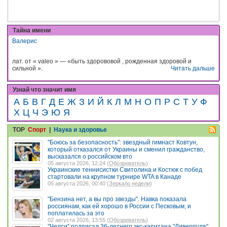
Тайна имени
Валерис
лат. от « valeo » — «быть здорововой , рожденная здоровой и
сильной ».
Читать дальше
Узнай что значит имя
А
Б
В
Г
Д
Е
Ж
З
И
Й
К
Л
М
Н
О
П
Р
С
Т
У
Ф
Х
Ц
Ч
Э
Ю
Я
TOP
Спорт
|
Наука и здоровье
"Боюсь за безопасность": звездный гимнаст Ковтун,
который отказался от Украины и сменил гражданство,
высказался о российском вто
05 августа 2026, 12:24 (
Обозреватель
)
Украинские теннисистки Свитолина и Костюк с побед
стартовали на крупном турнире WTA в Канаде
05 августа 2026, 00:40 (
Зеркало недели
)
"Бензина нет, а вы про звезды". Навка показала
россиянам, как ей хорошо в России с Песковым, и
поплатилась за это
02 августа 2026, 13:55 (
Обозреватель
)
"Челси" подписал 36-летнего экс-капитана "Ливерпуля",