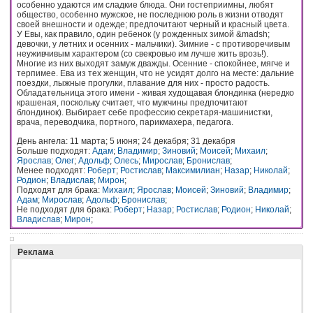
особенно удаются им сладкие блюда. Они гостеприимны, любят
общество, особенно мужское, не последнюю роль в жизни отводят
своей внешности и одежде; предпочитают черный и красный цвета.
У Евы, как правило, один ребенок (у рожденных зимой &madsh;
девочки, у летних и осенних - мальчики). Зимние - с противоречивым
неуживчивым характером (со свекровью им лучше жить врозь!).
Многие из них выходят замуж дважды. Осенние - спокойнее, мягче и
терпимее. Ева из тех женщин, что не усидят долго на месте: дальние
поездки, лыжные прогулки, плавание для них - просто радость.
Обладательница этого имени - живая худощавая блондинка (нередко
крашеная, поскольку считает, что мужчины предпочитают
блондинок). Выбирает себе профессию секретаря-машинистки,
врача, переводчика, портного, парикмахера, педагога.
День ангела: 11 марта; 5 июня; 24 декабря; 31 декабря
Больше подходят:
Адам
;
Владимир
;
Зиновий
;
Моисей
;
Михаил
;
Ярослав
;
Олег
;
Адольф
;
Олесь
;
Мирослав
;
Бронислав
;
Менее подходят:
Роберт
;
Ростислав
;
Максимилиан
;
Назар
;
Николай
;
Родион
;
Владислав
;
Мирон
;
Подходят для брака:
Михаил
;
Ярослав
;
Моисей
;
Зиновий
;
Владимир
;
Адам
;
Мирослав
;
Адольф
;
Бронислав
;
Не подходят для брака:
Роберт
;
Назар
;
Ростислав
;
Родион
;
Николай
;
Владислав
;
Мирон
;
Реклама