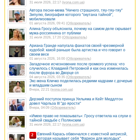
31 июля 2026, 22:17 (
ivona.com.ua
)
Автора песни-мема "Ничего страшного, тяу-тяу-тяу"
Зипулю, биография которого "окутана тайной",
мобилизовали
01 августа 2026, 09:41 (
Обозреватель
)
Алина Гросу объяснила, почему на самом деле скрывает
мужа-россиянина от публики
31 июля 2026, 17:20 (
Обозреватель
)
Ариана Гранде напугала фанатов своей чрезмерной
худобой: какой раньше была артистка и что говорит о
своем весе
01 августа 2026, 16:00 (
Обозреватель
)
Загадочное исчезновение после громкого успеха: что
случилось с Клавдией Петровной и как она изменилась
после фурора во Дворце сп
04 августа 2026, 03:35 (
Обозреватель
)
Экс-жена Кличко поделилась редкими кадрами с дочерью
и младшим сыном
Вчера, 22:21 (
ivona.com.ua
)
Дерзкий поступок принца Уильяма и Кейт Миддлтон
довел Чарльза III "до ярости"
Вчера, 04:09 (
Обозреватель
)
«Имею право не показывать»: Гросу ответила на слухи о
тайной свадьбе с Полянским
31 июля 2026, 22:17 (
ivona.com.ua
)
Евгений Карась обвенчался с известной актрисой,
2
которая называет себя "Фарион для молодых".