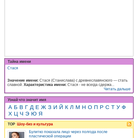
Тайна имени
Стася
Значение имени:
Стася (Станислава) с древнеславянского — стать
славной.
Характеристика имени:
Стася - не всегда сдержа...
Читать дальше
Узнай что значит имя
А
Б
В
Г
Д
Е
Ж
З
И
Й
К
Л
М
Н
О
П
Р
С
Т
У
Ф
Х
Ц
Ч
Э
Ю
Я
TOP
Шоу-биз и культура
Булитко показала лицо через полгода после
пластической операции