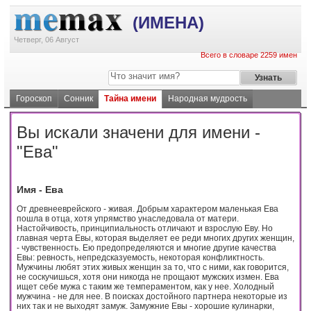
(ИМЕНА)
Четверг, 06 Август
Всего в словаре 2259 имен
Гороскоп
Сонник
Тайна имени
Народная мудрость
Вы искали значени для имени -
"Ева"
Имя - Ева
От древнееврейского - живая. Добрым характером маленькая Ева
пошла в отца, хотя упрямство унаследовала от матери.
Настойчивость, принципиальность отличают и взрослую Еву. Но
главная черта Евы, которая выделяет ее реди многих других женщин,
- чувственность. Ею предопределяются и многие другие качества
Евы: ревность, непредсказуемость, некоторая конфликтность.
Мужчины любят этих живых женщин за то, что с ними, как говорится,
не соскучишься, хотя они никогда не прощают мужских измен. Ева
ищет себе мужа с таким же темпераментом, как у нее. Холодный
мужчина - не для нее. В поисках достойного партнера некоторые из
них так и не выходят замуж. Замужние Евы - хорошие кулинарки,