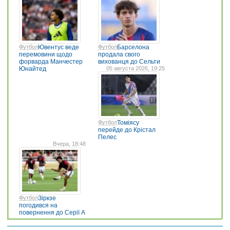
Футбол
Ювентус веде
Футбол
Барселона
перемовини щодо
продала свого
форварда Манчестер
вихованця до Сельти
Юнайтед
05 августа 2026, 19:25
Футбол
Томіясу
перейде до Крістал
Пелес
Вчера, 18:48
Футбол
Зіркзе
погодився на
повернення до Серії А