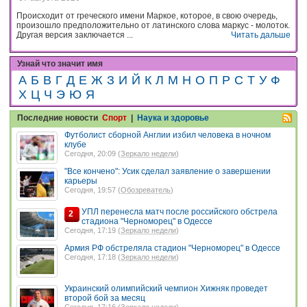
Происходит от греческого имени Маркое, которое, в свою очередь,
произошло предположительно от латинского слова маркус - молоток.
Другая версия заключается ...
Читать дальше
Узнай что значит имя
А
Б
В
Г
Д
Е
Ж
З
И
Й
К
Л
М
Н
О
П
Р
С
Т
У
Ф
Х
Ц
Ч
Э
Ю
Я
Последние новости
Спорт
|
Наука и здоровье
Футболист сборной Англии избил человека в ночном
клубе
Сегодня, 20:09 (
Зеркало недели
)
"Все кончено": Усик сделал заявление о завершении
карьеры
Сегодня, 19:57 (
Обозреватель
)
УПЛ перенесла матч после российского обстрела
2
стадиона "Черноморец" в Одессе
Сегодня, 17:19 (
Зеркало недели
)
Армия РФ обстреляла стадион "Черноморец" в Одессе
Сегодня, 17:18 (
Зеркало недели
)
Украинский олимпийский чемпион Хижняк проведет
второй бой за месяц
Сегодня, 17:16 (
Зеркало недели
)