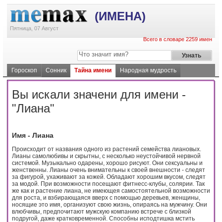
(ИМЕНА)
Пятница, 07 Август
Всего в словаре 2259 имен
Гороскоп
Сонник
Тайна имени
Народная мудрость
Вы искали значени для имени -
"Лиана"
Имя - Лиана
Происходит от названия одного из растений семейства лиановых.
Лианы самолюбивы и скрытны, с несколько неустойчивой нервной
системой. Музыкально одарены, хорошо рисуют. Они сексуальны и
женственны. Лианы очень внимательны к своей внешности - следят
за фигурой, ухаживают за кожей. Обладают хорошим вкусом, следят
за модой. При возможности посещают фитнесс-клубы, солярии. Так
же как и растение лиана, не имеющея самостоятельной возможности
для роста, и взбирающаяся вверх с помощью деревьев, женщины,
носящие это имя, организуют свою жизнь, опираясь на мужчину. Они
влюбчивы, предпочитают мужскую компанию встрече с близкой
подругой, даже кратковременной. Способны исподтишка мстить