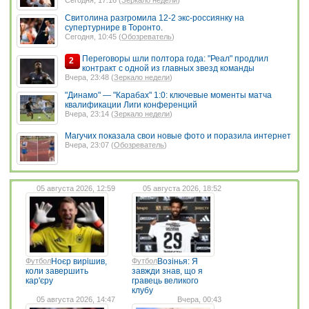
Свитолина разгромила 12-2 экс-россиянку на
супертурнире в Торонто.
Сегодня, 10:45 (
Обозреватель
)
Переговоры шли полтора года: "Реал" продлил
2
контракт с одной из главных звезд команды
Вчера, 23:48 (
Зеркало недели
)
"Динамо" — "Карабах" 1:0: ключевые моменты матча
квалификации Лиги конференций
Вчера, 23:14 (
Зеркало недели
)
Магучих показала свои новые фото и поразила интернет
Вчера, 23:07 (
Обозреватель
)
05 августа 2026, 12:59
05 августа 2026, 18:52
Футбол
Ноєр вирішив,
Футбол
Возінья: Я
коли завершить
завжди знав, що я
кар'єру
гравець великого
клубу
05 августа 2026, 14:47
Вчера, 00:43