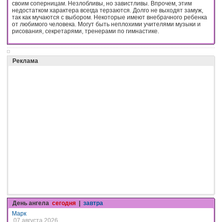
своим соперницам. Незлобливы, но завистливы. Впрочем, этим
недостатком характера всегда терзаются. Долго не выходят замуж,
так как мучаются с выбором. Некоторые имеют внебрачного ребенка
от любимого человека. Могут быть неплохими учителями музыки и
рисования, секретарями, тренерами по гимнастике.
Реклама
День ангела
сегодня
|
завтра
Марк
07 августа 2026