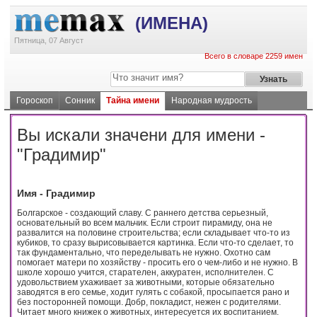
(ИМЕНА)
Пятница, 07 Август
Всего в словаре 2259 имен
Гороскоп
Сонник
Тайна имени
Народная мудрость
Вы искали значени для имени -
"Градимир"
Имя - Градимир
Болгарское - создающий славу. С раннего детства серьезный,
основательный во всем мальчик. Если строит пирамиду, она не
развалится на половине строительства; если складывает что-то из
кубиков, то сразу вырисовывается картинка. Если что-то сделает, то
так фундаментально, что переделывать не нужно. Охотно сам
помогает матери по хозяйству - просить его о чем-либо и не нужно. В
школе хорошо учится, старателен, аккуратен, исполнителен. С
удовольствием ухаживает за животными, которые обязательно
заводятся в его семье, ходит гулять с собакой, просыпается рано и
без посторонней помощи. Добр, покладист, нежен с родителями.
Читает много книжек о животных, интересуется их воспитанием.