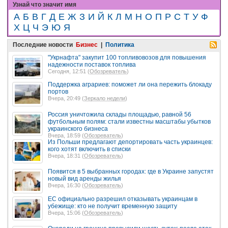
Узнай что значит имя
А
Б
В
Г
Д
Е
Ж
З
И
Й
К
Л
М
Н
О
П
Р
С
Т
У
Ф
Х
Ц
Ч
Э
Ю
Я
Последние новости
Бизнес
|
Политика
"Укрнафта" закупит 100 топливовозов для повышения
надежности поставок топлива
Сегодня, 12:51 (
Обозреватель
)
Поддержка аграриев: поможет ли она пережить блокаду
портов
Вчера, 20:49 (
Зеркало недели
)
Россия уничтожила склады площадью, равной 56
футбольным полям: стали известны масштабы убытков
украинского бизнеса
Вчера, 18:59 (
Обозреватель
)
Из Польши предлагают депортировать часть украинцев:
кого хотят включить в списки
Вчера, 18:31 (
Обозреватель
)
Появится в 5 выбранных городах: где в Украине запустят
новый вид аренды жилья
Вчера, 16:30 (
Обозреватель
)
ЕС официально разрешил отказывать украинцам в
убежище: кто не получит временную защиту
Вчера, 15:06 (
Обозреватель
)