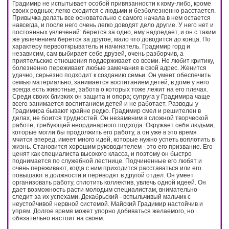
Градимир не испытывает особой привязанности к кому-либо, кроме
своих родных; легко сходится с людьми и безболезненно расстается.
Привычка делать все основательно с самого начала в нем остается
навсегда, и после него очень легко доводят дело другие. У него нет и
постоянных увлечений: берется за одно, ему надоедает, и он с таким
же увлечением берется за другое, мало что доводится до конца. По
характеру первооткрыватель и начинатель. Градимир горд и
независим, сам выбирает себе друзей, очень разборчив, а
приятельские отношения поддерживает со всеми. Не любит критику,
болезненно переживает любые замечания в свой адрес. Женится
удачно, серьезно подходит к созданию семьи. Он умеет обеспечить
семью материально, занимается воспитанием детей, в доме у него
всегда есть животные, забота о которых тоже лежит на его плечах.
Среди своих близких он защита и опора; супруга у Градимира чаще
всего занимается воспитанием детей и не работает. Разводы у
Градимира бывают крайне редко. Градимир смел и решителен в
делах, не боится трудностей. Он незаменим в сложной творческой
работе, требующей неординарного подхода. Окружает себя людьми,
которые могли бы продолжить его работу, а он уже в это время
мчится вперед, имеет много идей, которые нужно успеть воплотить в
жизнь. Становится хорошим руководителем - это его призвание. Его
ценят как специалиста высокого класса, и поэтому он быстро
поднимается по служебной лестнице. Подчиненные его любят и
очень переживают, когда с ним приходится расставаться или его
повышают в должности и переводят в другой отдел. Он умеет
организовать работу, сплотить коллектив, увлечь одной идеей. Он
дает возможность расти молодым специалистам, внимательно
следит за их успехами. Декабрьский - вспыльчивый мальчик с
неустойчивой нервной системой. Майский Градимир настойчив и
упрям. Долгое время может упорно добиваться желаемого, но
обязательно настоит на своем.