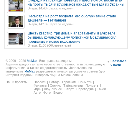
Очереди на границе превысили шесть суток: после атак
на порты тысячи грузовиков ожидают выезда из Украины
Вчера, 14:43 (
Зеркало недели
)
Несмотря на рост госдолга, его обслуживание стало
дешевле — Гетманцев
Вчера, 14:18 (
Зеркало недели
)
Шесть квартир, три дома и апартаменты в Буковеле:
бывшему командующему логистикой Воздушных сил
предъявили новое подозрение
Вчера, 11:08 (
Обозреватель
)
© 2009 - 2026
MeMax
. Все права защищены.
Связаться
Администрация сайта не несёт ответственности за размещённую
с нами
информацию, а так же ее достоверность. Использование
материалов
MeMax
разрешается только при условии ссылки (для
интернет-изданий - гиперссылки) на MeMax.com.ua.
Наши проекты:
Новости
|
Погода
|
Гороскоп
|
Приметы
|
Финансы
|
Сонник
|
Тайна имени
|
Приметы
|
Игры
|
Шоу-бизнес
|
Спорт
|
Переводчик
|
Такси
|
Авто
|
Фото
|
Видео