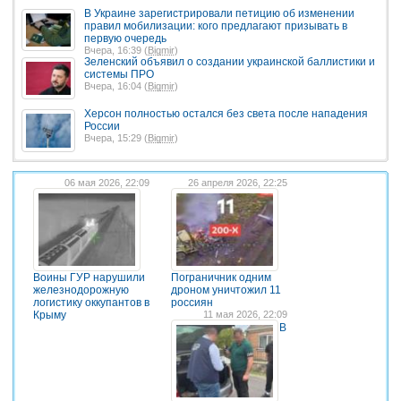
В Украине зарегистрировали петицию об изменении
правил мобилизации: кого предлагают призывать в
первую очередь
Вчера, 16:39 (
Bigmir
)
Зеленский объявил о создании украинской баллистики и
системы ПРО
Вчера, 16:04 (
Bigmir
)
Херсон полностью остался без света после нападения
России
Вчера, 15:29 (
Bigmir
)
06 мая 2026, 22:09
26 апреля 2026, 22:25
Воины ГУР нарушили
Пограничник одним
железнодорожную
дроном уничтожил 11
логистику оккупантов в
россиян
Крыму
11 мая 2026, 22:09
В