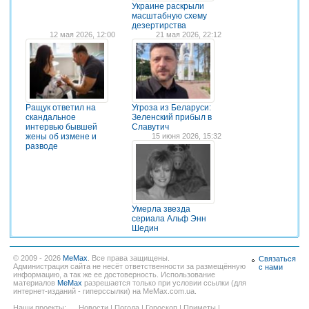
Украине раскрыли
масштабную схему
дезертирства
12 мая 2026, 12:00
21 мая 2026, 22:12
Ращук ответил на
Угроза из Беларуси:
скандальное
Зеленский прибыл в
интервью бывшей
Славутич
жены об измене и
15 июня 2026, 15:32
разводе
Умерла звезда
сериала Альф Энн
Шедин
© 2009 - 2026
MeMax
. Все права защищены.
Связаться
Администрация сайта не несёт ответственности за размещённую
с нами
информацию, а так же ее достоверность. Использование
материалов
MeMax
разрешается только при условии ссылки (для
интернет-изданий - гиперссылки) на MeMax.com.ua.
Наши проекты:
Новости
|
Погода
|
Гороскоп
|
Приметы
|