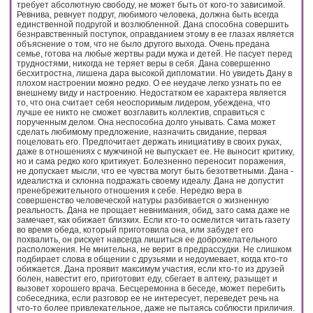
требует абсолютную свободу, не может быть от кого-то зависимой.
Ревнива, ревнует подруг, любимого человека, должна быть всегда
единственной подругой и возлюбленной. Дана способна совершить
безнравственный поступок, оправданием этому в ее глазах является
объяснение о том, что не было другого выхода. Очень предана
семье, готова на любые жертвы ради мужа и детей. Не пасует перед
трудностями, никогда не теряет веры в себя. Дана совершенно
бесхитростна, лишена дара высокой дипломатии. Но увидеть Дану в
плохом настроении можно редко. О ее неудаче легко узнать по ее
внешнему виду и настроению. Недостатком ее характера является
то, что она считает себя неоспоримым лидером, убеждена, что
лучше ее никто не сможет возглавить коллектив, справиться с
порученным делом. Она неспособна долго унывать. Сама может
сделать любимому предложение, назначить свидание, первая
поцеловать его. Предпочитает держать инициативу в своих руках,
даже в отношениях с мужчиной не выпускает ее. Не выносит критику,
но и сама редко кого критикует. Болезненно переносит поражения,
не допускает мысли, что ее чувства могут быть безответными. Дана -
идеалистка и склонна подражать своему идеалу. Дана не допустит
пренебрежительного отношения к себе. Нередко вера в
совершенство человеческой натуры разбивается о жизненную
реальность. Дана не прощает невнимания, обид, зато сама даже не
замечает, как обижает близких. Если кто-то осмелится читать газету
во время обеда, который приготовила она, или забудет его
похвалить, он рискует навсегда лишиться ее доброжелательного
расположения. Не мнительна, не верит в предрассудки. Не слишком
подбирает слова в общении с друзьями и недоумевает, когда кто-то
обижается. Дана проявит максимум участия, если кто-то из друзей
болен, навестит его, приготовит еду, сбегает в аптеку, разыщет и
вызовет хорошего врача. Бесцеремонна в беседе, может перебить
собеседника, если разговор ее не интересует, переведет речь на
что-то более привлекательное, даже не пытаясь соблюсти приличия.