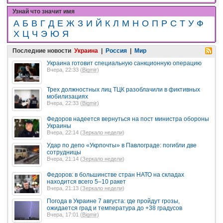
Узнай что значит имя
А
Б
В
Г
Д
Е
Ж
З
И
Й
К
Л
М
Н
О
П
Р
С
Т
У
Ф
Х
Ц
Ч
Э
Ю
Я
Последние новости
Украина
|
Россия
|
Мир
Украина готовит специальную санкционную операцию
Вчера, 22:33 (
Bigmir
)
Трех должностных лиц ТЦК разоблачили в фиктивных
мобилизациях
Вчера, 22:33 (
Bigmir
)
Федоров надеется вернуться на пост министра обороны
Украины
Вчера, 22:14 (
Зеркало недели
)
Удар по депо «Укрпочты» в Павлограде: погибли две
сотрудницы
Вчера, 21:14 (
Зеркало недели
)
Федоров: в большинстве стран НАТО на складах
находится всего 5–10 ракет
Вчера, 21:13 (
Зеркало недели
)
Погода в Украине 7 августа: где пройдут грозы,
ожидается град и температура до +38 градусов
Вчера, 17:01 (
Bigmir
)