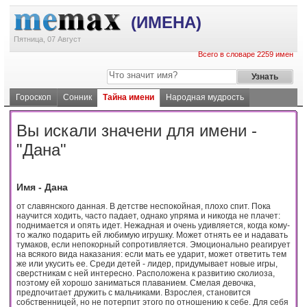
(ИМЕНА)
Пятница, 07 Август
Всего в словаре 2259 имен
Гороскоп
Сонник
Тайна имени
Народная мудрость
Вы искали значени для имени -
"Дана"
Имя - Дана
от славянского данная. В детстве неспокойная, плохо спит. Пока
научится ходить, часто падает, однако упряма и никогда не плачет:
поднимается и опять идет. Нежадная и очень удивляется, когда кому-
то жалко подарить ей любимую игрушку. Может отнять ее и надавать
тумаков, если непокорный сопротивляется. Эмоционально реагирует
на всякого вида наказания: если мать ее ударит, может ответить тем
же или укусить ее. Среди детей - лидер, придумывает новые игры,
сверстникам с ней интересно. Расположена к развитию сколиоза,
поэтому ей хорошо заниматься плаванием. Смелая девочка,
предпочитает дружить с мальчиками. Взрослея, становится
собственницей, но не потерпит этого по отношению к себе. Для себя