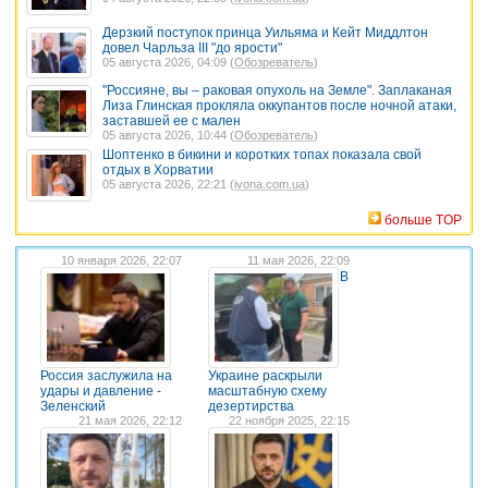
Дерзкий поступок принца Уильяма и Кейт Миддлтон
довел Чарльза III "до ярости"
05 августа 2026, 04:09 (
Обозреватель
)
"Россияне, вы – раковая опухоль на Земле". Заплаканая
Лиза Глинская прокляла оккупантов после ночной атаки,
заставшей ее с мален
05 августа 2026, 10:44 (
Обозреватель
)
Шоптенко в бикини и коротких топах показала свой
отдых в Хорватии
05 августа 2026, 22:21 (
ivona.com.ua
)
больше TOP
10 января 2026, 22:07
11 мая 2026, 22:09
В
Россия заслужила на
Украине раскрыли
удары и давление -
масштабную схему
Зеленский
дезертирства
21 мая 2026, 22:12
22 ноября 2025, 22:15