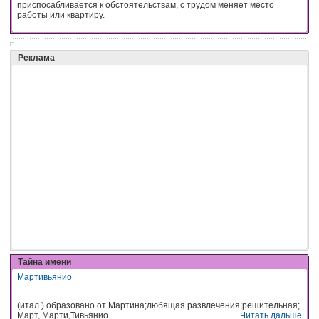
приспосабливается к обстоятельствам, с трудом меняет место
работы или квартиру.
Реклама
Тайна имени
Мартивьянио
(итал.) образовано от Мартина;любящая развлечения;решительная;
Март, Марти,Тивьянио
Читать дальше