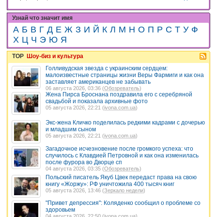
Узнай что значит имя
А
Б
В
Г
Д
Е
Ж
З
И
Й
К
Л
М
Н
О
П
Р
С
Т
У
Ф
Х
Ц
Ч
Э
Ю
Я
TOP
Шоу-биз и культура
Голливудская звезда с украинским сердцем:
малоизвестные страницы жизни Веры Фармиги и как она
заставляет американцев не забывать
06 августа 2026, 03:36 (
Обозреватель
)
Жена Пирса Броснана поздравила его с серебряной
свадьбой и показала архивные фото
05 августа 2026, 22:21 (
ivona.com.ua
)
Экс-жена Кличко поделилась редкими кадрами с дочерью
и младшим сыном
05 августа 2026, 22:21 (
ivona.com.ua
)
Загадочное исчезновение после громкого успеха: что
случилось с Клавдией Петровной и как она изменилась
после фурора во Дворце сп
04 августа 2026, 03:35 (
Обозреватель
)
Польский писатель Якуб Цвек передаст права на свою
книгу «Жоржу»: РФ уничтожила 400 тысяч книг
05 августа 2026, 13:46 (
Зеркало недели
)
"Привет депрессия": Коляденко сообщил о проблеме со
здоровьем
04 августа 2026, 22:50 (
ivona.com.ua
)