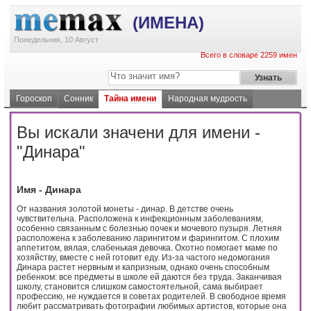
(ИМЕНА)
Понедельник, 10 Август
Всего в словаре 2259 имен
Гороскоп
Сонник
Тайна имени
Народная мудрость
Вы искали значени для имени -
"Динара"
Имя - Динара
От названия золотой монеты - динар. В детстве очень
чувствительна. Расположена к инфекционным заболеваниям,
особенно связанным с болезнью почек и мочевого пузыря. Летняя
расположена к заболеванию ларингитом и фарингитом. С плохим
аппетитом, вялая, слабенькая девочка. Охотно помогает маме по
хозяйству, вместе с ней готовит еду. Из-за частого недомогания
Динара растет нервным и капризным, однако очень способным
ребенком: все предметы в школе ей даются без труда. Заканчивая
школу, становится слишком самостоятельной, сама выбирает
профессию, не нуждается в советах родителей. В свободное время
любит рассматривать фотографии любимых артистов, которые она