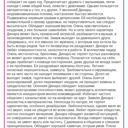
собирает не один год. Предпочитает дружить с мальчиками, легче
находя с ними общий язык, нежели с девочками. Однако пользуется
авторитетом и у тех, и у других. У весенней Динары
неуравновешенная психика, настроение быстро меняется.
Подвержена нервным срывам и депрессиям. Ей необходимо быть
внимательной к своему здоровью, не переутомляться, как следует
высыпаться. Обладает хорошим вкусом. Очень чувствительна к
неудачам, у нее больное самолюбие. Но в силу своего характера
Динара может быть прекрасной актрисой, разбирается в музыке, в
произведениях искусства. Замуж выходит за давнишнего друга,
убедившись, что это именно гот мужчина, с которым она хотела бы
быть всегда рядом. Чья-то безвкусица ее раздражает. Динара не
любит поверхностности, халатности в работе. В коллективе лидер.
Очень чистоплотна, брезглива. Динара не терпит пустых разговоров,
не может долго говорить по телефону. Полагается только на себя,
редко прибегает к помощи посторонних, даже друзья не всегда знают
о ее проблемах. Ее раздражают мужчины-болтуны. Летняя -
несколько нерешительна, замкнута. Требовательна к окружающим,
из-за чего часто не находит понимания с их стороны. Долго не
выходит замуж, тщательно выбирает друзей. Очень боится
разочарований, долго переживает неудачи, не прощает измены и
предательства. Осенняя Динара обладает хорошими
организаторскими способностями, может руководить коллективом,
является инициатором многих нововведений. Избегает частого
общения с начальством, но на конфликт не идет. Зимняя Динара -
реалистка и материалистка. Непоседа по натуре, не терпит
одиночества, особенно декабрьская. Любознательна, однако мало во
что верит, пока не убедится во всем сама. Любит приятное общество,
охотно посещает вечеринки. Динара обладает развитой интуицией,
но совершенно не умеет ею пользоваться. Всегда говорит правду в
глаза, не умеет врать или льстить. Сдержанна в общении и слишком
принципиальна. Обладает хорошей памятью, острым умом. Плохо