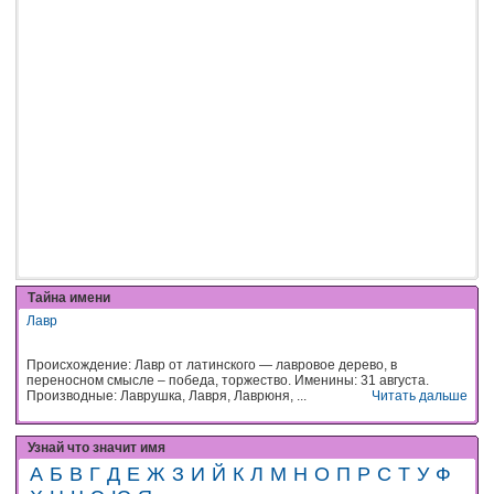
Тайна имени
Лавр
Происхождение: Лавр от латинского — лавровое дерево, в
переносном смысле – победа, торжество. Именины: 31 августа.
Производные: Лаврушка, Лавря, Лаврюня, ...
Читать дальше
Узнай что значит имя
А
Б
В
Г
Д
Е
Ж
З
И
Й
К
Л
М
Н
О
П
Р
С
Т
У
Ф