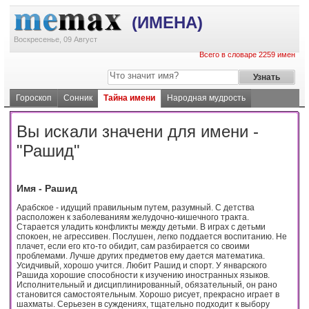
(ИМЕНА)
Воскресенье, 09 Август
Всего в словаре 2259 имен
Гороскоп
Сонник
Тайна имени
Народная мудрость
Вы искали значени для имени -
"Рашид"
Имя - Рашид
Арабское - идущий правильным путем, разумный. С детства
расположен к заболеваниям желудочно-кишечного тракта.
Старается уладить конфликты между детьми. В играх с детьми
спокоен, не агрессивен. Послушен, легко поддается воспитанию. Не
плачет, если его кто-то обидит, сам разбирается со своими
проблемами. Лучше других предметов ему дается математика.
Усидчивый, хорошо учится. Любит Рашид и спорт. У январского
Рашида хорошие способности к изучению иностранных языков.
Исполнительный и дисциплинированный, обязательный, он рано
становится самостоятельным. Хорошо рисует, прекрасно играет в
шахматы. Серьезен в суждениях, тщательно подходит к выбору