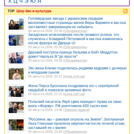
Х
Ц
Ч
Э
Ю
Я
TOP
Шоу-биз и культура
Голливудская звезда с украинским сердцем:
малоизвестные страницы жизни Веры Фармиги и как она
заставляет американцев не забывать
06 августа 2026, 03:36 (
Обозреватель
)
Загадочное исчезновение после громкого успеха: что
случилось с Клавдией Петровной и как она изменилась
после фурора во Дворце сп
04 августа 2026, 03:35 (
Обозреватель
)
Дерзкий поступок принца Уильяма и Кейт Миддлтон
довел Чарльза III "до ярости"
05 августа 2026, 04:09 (
Обозреватель
)
Экс-жена Кличко поделилась редкими кадрами с дочерью
и младшим сыном
05 августа 2026, 22:21 (
ivona.com.ua
)
Жена Пирса Броснана поздравила его с серебряной
свадьбой и показала архивные фото
05 августа 2026, 22:21 (
ivona.com.ua
)
Польский писатель Якуб Цвек передаст права на свою
книгу «Жоржу»: РФ уничтожила 400 тысяч книг
05 августа 2026, 13:46 (
Зеркало недели
)
"Россияне, вы – раковая опухоль на Земле". Заплаканая
Лиза Глинская прокляла оккупантов после ночной атаки,
заставшей ее с мален
05 августа 2026, 10:44 (
Обозреватель
)