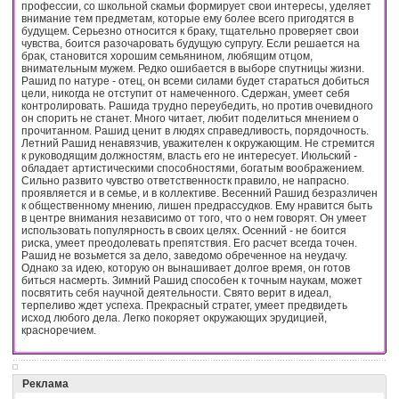
профессии, со школьной скамьи формирует свои интересы, уделяет
внимание тем предметам, которые ему более всего пригодятся в
будущем. Серьезно относится к браку, тщательно проверяет свои
чувства, боится разочаровать будущую супругу. Если решается на
брак, становится хорошим семьянином, любящим отцом,
внимательным мужем. Редко ошибается в выборе спутницы жизни.
Рашид по натуре - отец, он всеми силами будет стараться добиться
цели, никогда не отступит от намеченного. Сдержан, умеет себя
контролировать. Рашида трудно переубедить, но против очевидного
он спорить не станет. Много читает, любит поделиться мнением о
прочитанном. Рашид ценит в людях справедливость, порядочность.
Летний Рашид ненавязчив, уважителен к окружающим. Не стремится
к руководящим должностям, власть его не интересует. Июльский -
обладает артистическими способностями, богатым воображением.
Сильно развито чувство ответственностк правило, не напрасно.
проявляется и в семье, и в коллективе. Весенний Рашид безразличен
к общественному мнению, лишен предрассудков. Ему нравится быть
в центре внимания независимо от того, что о нем говорят. Он умеет
использовать популярность в своих целях. Осенний - не боится
риска, умеет преодолевать препятствия. Его расчет всегда точен.
Рашид не возьмется за дело, заведомо обреченное на неудачу.
Однако за идею, которую он вынашивает долгое время, он готов
биться насмерть. Зимний Рашид способен к точным наукам, может
посвятить себя научной деятельности. Свято верит в идеал,
терпеливо ждет успеха. Прекрасный стратег, умеет предвидеть
исход любого дела. Легко покоряет окружающих эрудицией,
красноречием.
Реклама