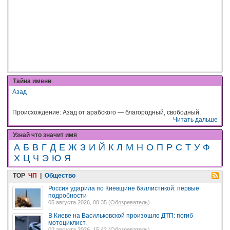
Тайна имени
Азад
Происхождение: Азад от арабского — благородный, свободный.
Читать дальше
Узнай что значит имя
А
Б
В
Г
Д
Е
Ж
З
И
Й
К
Л
М
Н
О
П
Р
С
Т
У
Ф
Х
Ц
Ч
Э
Ю
Я
TOP
ЧП
|
Общество
Россия ударила по Киевщине баллистикой: первые
подробности
05 августа 2026, 00:35 (
Обозреватель
)
В Киеве на Васильковской произошло ДТП: погиб
мотоциклист.
02 августа 2026, 15:42 (
Обозреватель
)