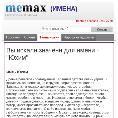
(ИМЕНА)
Воскресенье, 09 Август
Всего в словаре 2259 имен
Гороскоп
Сонник
Тайна имени
Народная мудрость
Вы искали значени для имени -
"Юхим"
Имя - Юхим
Древнегреческое - благодушный. В раннем детстве очень упрям. В
школе учится неплохо, но с трудом. Периодически болеет.
Занимается в кружках авиамоделирования, фотографии.
Сложностей с его воспитанием у родителей нет. Очень обязателен,
никогда не подведет, очень обижается, если подведут его. Много
читает, особенно о животных. Недостаточно смел и боевит, чтобы
довести трудное дело до конца, не лидер, однако очень гибок и
хитер, умеет просчитать все наперед. Учится в университете,
юридическом институте. О себе рассказывать не любит,
любознателен и прост в общении. Может стать хорошим педагогом,
любит детей, наблюдателен: обмануть его невозможно. В браке