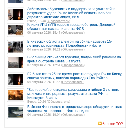
Заботилась об учениках и поддерживала учителей: в
результате удара РФ по Киевской области погибли
директор киевского лицея, её м
Вчера, 13:40 (
Обозреватель
)
Клирик УПЦ (МП) корректировал обстрелы Донецкой
области: как наказали агента ФСБ
06 августа 2026, 18:47 (
Обозреватель
)
В Киевской области электричка сбила насмерть 15-
летнего мотоциклиста. Подробности и фото
04 августа 2026, 16:21 (
Обозреватель
)
В больнице скончался мужчина, получивший ранение во
время обстрела Киева 5 августа
07 августа 2026, 12:51 (
Обозреватель
)
Ей было всего 25: во время ракетного удара РФ по Киеву,
спасая раненых, погибла парамедик Ева Ройтер.
04 августа 2026, 11:52 (
Обозреватель
)
"Всё горело": очевидица рассказала о гибели 3-летнего
мальчика и его родных в результате атаки РФ на
Киевскую область.
Вчера, 10:24 (
Обозреватель
)
В Ивано-Франковске в городском озере обнаружили тело
человека: что известно. Фото и видео
04 августа 2026, 19:04 (
Обозреватель
)
больше TOP