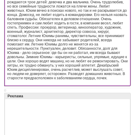
рождаются трое детей: девочка и два мальчика. Очень трудолюбив,
но все семейные трудности ложатся на плечи жены. Любит
животных. Юхим вечно в поисках нового, но так и не раскрывается до
конца. Домосед, не любит ездить в командировки. Его нельзя назвать
баловнем судьбы. Обязателен в деловом отношении. Очень
гостеприимен и сам любит ходить в гости, в компании весел, любит
спеть. Профессии: прокурор, ветеринар, кинооператор, художник,
военный, журналист, архитектор, директор совхоза, хирург,
стоматолог. Летние Юхимы ранимы, чувствительны, все принимают
близко к сердцу. Они никогда не забывают родителей, всегда
помогают им. Летние Юхимы долго не женятся из-за
нерешительности. Пунктуален, деловит. Обязанности, долг для
Юхима - дело серьезное: где бы он ни работал, им всегда бывают
довольны. Зимние Юхимы - карьеристы, сильные, упрямые, идущие к
цели. Они хорошо водят машину, но не любят ее ремонтировать. Они
хитры, их трудно обмануть: у них хороший аппетит. Декабрьский
Юхим дисциплинирован, очень расчетлив, может выслушать совет,
но людям не доверяет, осторожен. Разводят домашних животных. В
старости предрасположен к заболеваниям сердца, почек.
Реклама