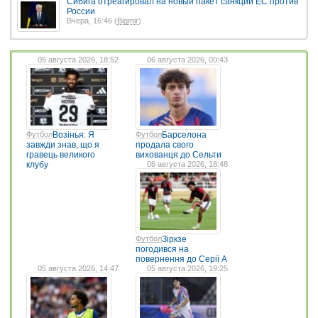
Сибига отреагировал на новый пакет санкций ЕС против
России
Вчера, 16:46 (
Bigmir
)
05 августа 2026, 18:52
06 августа 2026, 00:43
Футбол
Возінья: Я
Футбол
Барселона
завжди знав, що я
продала свого
гравець великого
вихованця до Сельти
клубу
06 августа 2026, 18:48
Футбол
Зіркзе
погодився на
повернення до Серії А
05 августа 2026, 14:47
05 августа 2026, 19:25