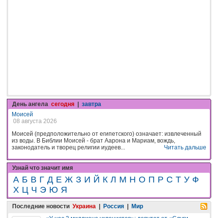
День ангела
сегодня
|
завтра
Моисей
08 августа 2026
Моисей (предположительно от египетского) означает: извлеченный
из воды. В Библии Моисей - брат Аарона и Мариам, вождь,
законодатель и творец религии иудеев...
Читать дальше
Узнай что значит имя
А
Б
В
Г
Д
Е
Ж
З
И
Й
К
Л
М
Н
О
П
Р
С
Т
У
Ф
Х
Ц
Ч
Э
Ю
Я
Последние новости
Украина
|
Россия
|
Мир