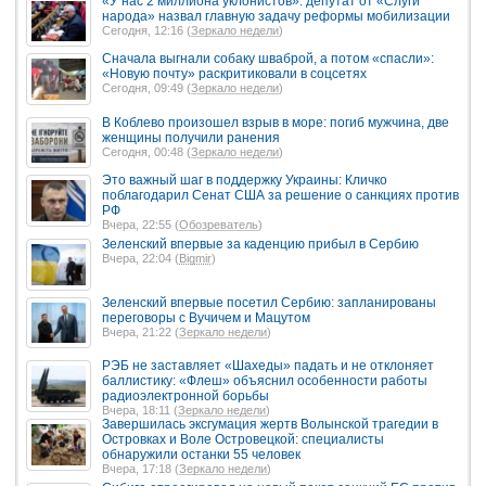
«У нас 2 миллиона уклонистов»: депутат от «Слуги
народа» назвал главную задачу реформы мобилизации
Сегодня, 12:16 (
Зеркало недели
)
Сначала выгнали собаку шваброй, а потом «спасли»:
«Новую почту» раскритиковали в соцсетях
Сегодня, 09:49 (
Зеркало недели
)
В Коблево произошел взрыв в море: погиб мужчина, две
женщины получили ранения
Сегодня, 00:48 (
Зеркало недели
)
Это важный шаг в поддержку Украины: Кличко
поблагодарил Сенат США за решение о санкциях против
РФ
Вчера, 22:55 (
Обозреватель
)
Зеленский впервые за каденцию прибыл в Сербию
Вчера, 22:04 (
Bigmir
)
Зеленский впервые посетил Сербию: запланированы
переговоры с Вучичем и Мацутом
Вчера, 21:22 (
Зеркало недели
)
РЭБ не заставляет «Шахеды» падать и не отклоняет
баллистику: «Флеш» объяснил особенности работы
радиоэлектронной борьбы
Вчера, 18:11 (
Зеркало недели
)
Завершилась эксгумация жертв Волынской трагедии в
Островках и Воле Островецкой: специалисты
обнаружили останки 55 человек
Вчера, 17:18 (
Зеркало недели
)