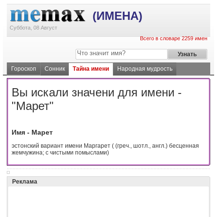
(ИМЕНА)
Суббота, 08 Август
Всего в словаре 2259 имен
Гороскоп
Сонник
Тайна имени
Народная мудрость
Вы искали значени для имени -
"Марет"
Имя - Марет
эстонский вариант имени Маргарет ( (греч., шотл., англ.) бесценная
жемчужина; с чистыми помыслами)
Реклама