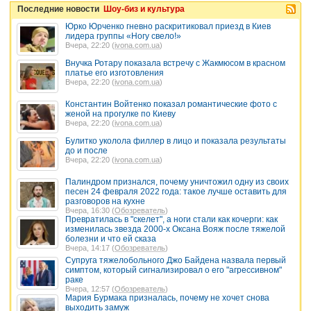
Последние новости
Шоу-биз и культура
Юрко Юрченко гневно раскритиковал приезд в Киев
лидера группы «Ногу свело!»
Вчера, 22:20 (
ivona.com.ua
)
Внучка Ротару показала встречу с Жакмюсом в красном
платье его изготовления
Вчера, 22:20 (
ivona.com.ua
)
Константин Войтенко показал романтические фото с
женой на прогулке по Киеву
Вчера, 22:20 (
ivona.com.ua
)
Булитко уколола филлер в лицо и показала результаты
до и после
Вчера, 22:20 (
ivona.com.ua
)
Палиндром признался, почему уничтожил одну из своих
песен 24 февраля 2022 года: такое лучше оставить для
разговоров на кухне
Вчера, 16:30 (
Обозреватель
)
Превратилась в "скелет", а ноги стали как кочерги: как
изменилась звезда 2000-х Оксана Вояж после тяжелой
болезни и что ей сказа
Вчера, 14:17 (
Обозреватель
)
Супруга тяжелобольного Джо Байдена назвала первый
симптом, который сигнализировал о его "агрессивном"
раке
Вчера, 12:57 (
Обозреватель
)
Мария Бурмака призналась, почему не хочет снова
выходить замуж