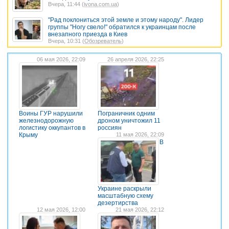
Вчера, 11:44 (
ivona.com.ua
)
"Рад поклониться этой земле и этому народу". Лидер
группы "Ногу свело!" обратился к украинцам после
внезапного приезда в Киев
Вчера, 10:31 (
Обозреватель
)
06 мая 2026, 22:09
26 апреля 2026, 22:25
Воины ГУР нарушили
Пограничник одним
железнодорожную
дроном уничтожил 11
логистику оккупантов в
россиян
Крыму
11 мая 2026, 22:09
В
Украине раскрыли
масштабную схему
дезертирства
12 мая 2026, 12:00
21 мая 2026, 22:12