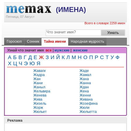
(ИМЕНА)
Пятница, 07 Август
Всего в словаре 2259 имен
Гороскоп
Сонник
Тайна имени
Народная мудрость
Узнай что значит имя
все
|
мужские
|
женские
А
Б
В
Г
Д
Е
Ж
З
И
Й
К
Л
М
Н
О
П
Р
С
Т
У
Ф
Х
Ц
Ч
Э
Ю
Я
Жаваги
Жаде
Жадра
Жамал
Жан
Жана
Жани
Жанна
Жаныл
Ждан
Жельвира
Жена
Женева
Женни
Жива
Живана
Жизель
Жозефина
Жорж
Жюли
Жюльет
Жюльетта
Реклама