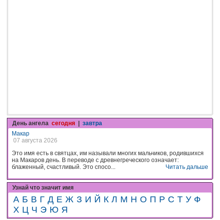
День ангела
сегодня
|
завтра
Макар
07 августа 2026
Это имя есть в святцах, им называли многих мальчиков, родившихся
на Макаров день. В переводе с древнегреческого означает:
блаженный, счастливый. Это спосо...
Читать дальше
Узнай что значит имя
А
Б
В
Г
Д
Е
Ж
З
И
Й
К
Л
М
Н
О
П
Р
С
Т
У
Ф
Х
Ц
Ч
Э
Ю
Я