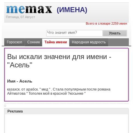
(ИМЕНА)
Пятница, 07 Август
Всего в словаре 2259 имен
Гороскоп
Сонник
Тайна имени
Народная мудрость
Вы искали значени для имени -
"Асель"
Имя - Асель
казахск. от арабск. " мед " . Стала популярным после романа
Айтматова " Тополек мой в красной ?косынке "
Реклама