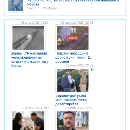
Херсон полностью остался без света после нападения
России
Вчера, 15:29 (
Bigmir
)
06 мая 2026, 22:09
26 апреля 2026, 22:25
Воины ГУР нарушили
Пограничник одним
железнодорожную
дроном уничтожил 11
логистику оккупантов в
россиян
Крыму
11 мая 2026, 22:09
В
Украине раскрыли
масштабную схему
дезертирства
12 мая 2026, 12:00
21 мая 2026, 22:12