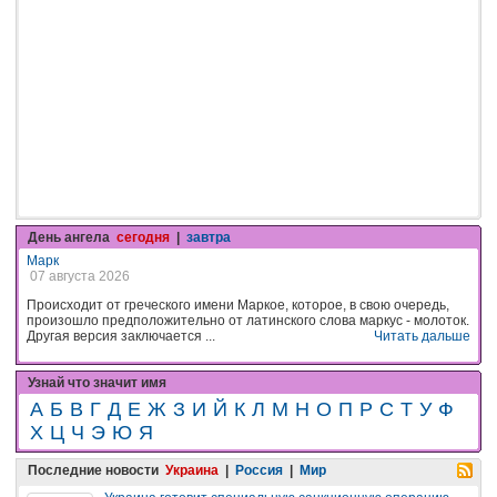
День ангела
сегодня
|
завтра
Марк
07 августа 2026
Происходит от греческого имени Маркое, которое, в свою очередь,
произошло предположительно от латинского слова маркус - молоток.
Другая версия заключается ...
Читать дальше
Узнай что значит имя
А
Б
В
Г
Д
Е
Ж
З
И
Й
К
Л
М
Н
О
П
Р
С
Т
У
Ф
Х
Ц
Ч
Э
Ю
Я
Последние новости
Украина
|
Россия
|
Мир