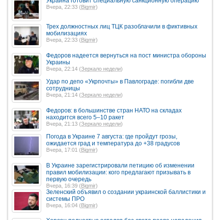
Украина готовит специальную санкционную операцию
Вчера, 22:33 (
Bigmir
)
Трех должностных лиц ТЦК разоблачили в фиктивных
мобилизациях
Вчера, 22:33 (
Bigmir
)
Федоров надеется вернуться на пост министра обороны
Украины
Вчера, 22:14 (
Зеркало недели
)
Удар по депо «Укрпочты» в Павлограде: погибли две
сотрудницы
Вчера, 21:14 (
Зеркало недели
)
Федоров: в большинстве стран НАТО на складах
находится всего 5–10 ракет
Вчера, 21:13 (
Зеркало недели
)
Погода в Украине 7 августа: где пройдут грозы,
ожидается град и температура до +38 градусов
Вчера, 17:01 (
Bigmir
)
В Украине зарегистрировали петицию об изменении
правил мобилизации: кого предлагают призывать в
первую очередь
Вчера, 16:39 (
Bigmir
)
Зеленский объявил о создании украинской баллистики и
системы ПРО
Вчера, 16:04 (
Bigmir
)