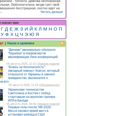
рейское - теплота. Девочка неспокойная,
льная. Любознательна, везде сует свой
овершенно бесстрашная, охотно идет на
...
Читать дальше
о значит имя
Г
Д
Е
Ж
З
И
Й
К
Л
М
Н
О
П
У
Ф
Х
Ц
Ч
Э
Ю
Я
рт
|
Наука и здоровье
"Динамо" минимально обыграло
"Карабах" в первом матче
квалификации Лиги конференций
06 августа 2026, 22:15 (
Зеркало недели
)
"Боюсь за безопасность":
звездный гимнаст Ковтун, который
отказался от Украины и сменил
гражданство, высказался о
ом вто
05 августа 2026, 12:24 (
Обозреватель
)
Украинские теннисистки
Свитолина и Костюк с побед
стартовали на крупном турнире
WTA в Канаде
05 августа 2026, 00:40 (
Зеркало недели
)
Первые голы после ЧМ-2026:
Месси провел яркий матч и
установил рекорд в США