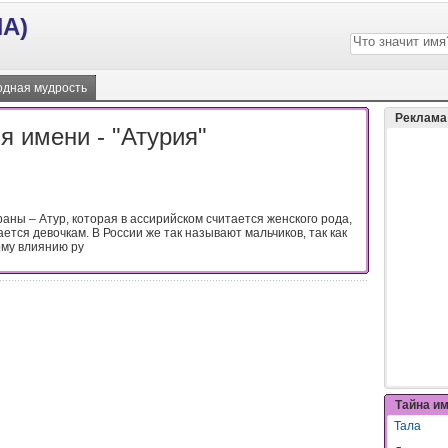
А)
дная мудрость
Реклама
я имени - "Атурия"
страны – Атур, которая в ассирийском считается женского рода,
ется девочкам. В России же так называют мальчиков, так как
му влиянию ру
Тайна и
Тала