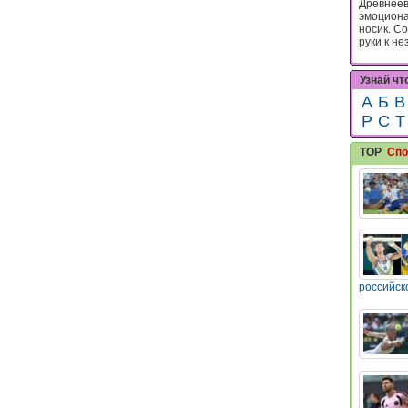
Древнеев
эмоциона
носик. С
руки к нез
Узнай чт
А
Б
В
Р
С
Т
TOP
Спо
российск