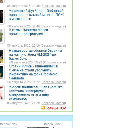
06 августа 2026, 12:36 (
Зеркало недели
)
Украинский футболист Забарный
провел провальный матч за ПСЖ
в межсезонье
06 августа 2026, 11:46 (
Зеркало недели
)
В семье Лионеля Месси
произошла трагедия
08 августа 2026, 23:16 (
Зеркало недели
)
Назван состав сборной Украины
на матчи отбора ЧМ-2027 по
баскетболу
06 августа 2026, 10:23 (
Обозреватель
)
Ограничились извинениями: в
ФИФА не стали увольнять
Инфантино на фоне громкого
скандала
06 августа 2026, 11:22 (
Зеркало недели
)
"Челси" подписал 36-летнего экс-
капитана "Ливерпуля",
выигравшего АПЛ и Лигу
чемпионов
03 августа 2026, 21:29 (
Зеркало недели
)
больше TOP
Вчера, 09:53
Вчера, 20:23