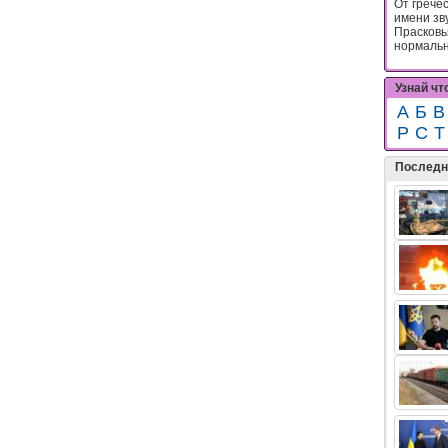
От грече
имени зв
Прасковь
нормально
Узнай чт
А
Б
В
Р
С
Т
Последн