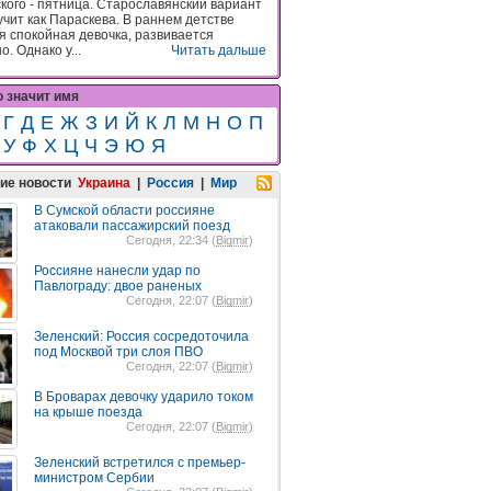
ского - пятница. Старославянский вариант
учит как Параскева. В раннем детстве
я спокойная девочка, развивается
. Однако у...
Читать дальше
о значит имя
Г
Д
Е
Ж
З
И
Й
К
Л
М
Н
О
П
У
Ф
Х
Ц
Ч
Э
Ю
Я
ие новости
Украина
|
Россия
|
Мир
В Сумской области россияне
атаковали пассажирский поезд
Сегодня, 22:34 (
Bigmir
)
Россияне нанесли удар по
Павлограду: двое раненых
Сегодня, 22:07 (
Bigmir
)
Зеленский: Россия сосредоточила
под Москвой три слоя ПВО
Сегодня, 22:07 (
Bigmir
)
В Броварах девочку ударило током
на крыше поезда
Сегодня, 22:07 (
Bigmir
)
Зеленский встретился с премьер-
министром Сербии