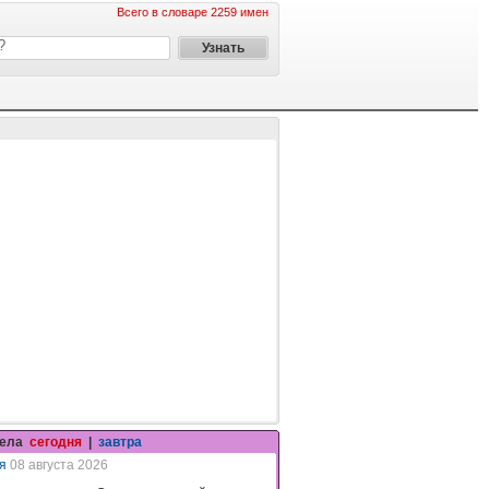
Всего в словаре 2259 имен
гела
сегодня
|
завтра
я
08 августа 2026