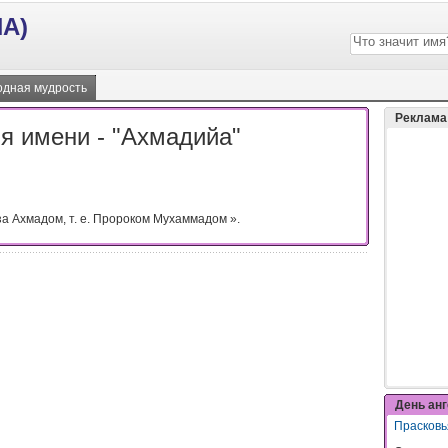
А)
дная мудрость
Реклама
я имени - "Ахмадийа"
за Ахмадом, т. е. Пророком Мухаммадом ».
День ан
Прасковь