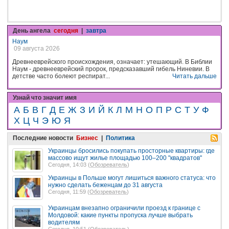
День ангела
сегодня
|
завтра
Наум
09 августа 2026
Древнееврейского происхождения, означает: утешающий. В Библии
Наум - древнееврейский пророк, предсказавший гибель Ниневии. В
детстве часто болеют респират...
Читать дальше
Узнай что значит имя
А
Б
В
Г
Д
Е
Ж
З
И
Й
К
Л
М
Н
О
П
Р
С
Т
У
Ф
Х
Ц
Ч
Э
Ю
Я
Последние новости
Бизнес
|
Политика
Украинцы бросились покупать просторные квартиры: где
массово ищут жилье площадью 100–200 "квадратов"
Сегодня, 14:03 (
Обозреватель
)
Украинцы в Польше могут лишиться важного статуса: что
нужно сделать беженцам до 31 августа
Сегодня, 11:59 (
Обозреватель
)
Украинцам внезапно ограничили проезд к границе с
Молдовой: какие пункты пропуска лучше выбрать
водителям
Сегодня, 10:51 (
Обозреватель
)