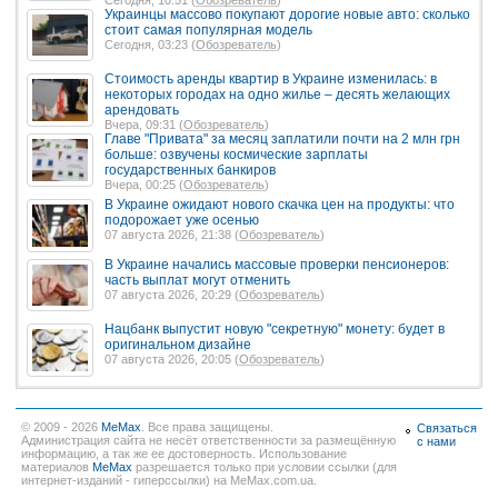
Украинцы массово покупают дорогие новые авто: сколько
стоит самая популярная модель
Сегодня, 03:23 (
Обозреватель
)
Стоимость аренды квартир в Украине изменилась: в
некоторых городах на одно жилье – десять желающих
арендовать
Вчера, 09:31 (
Обозреватель
)
Главе "Привата" за месяц заплатили почти на 2 млн грн
больше: озвучены космические зарплаты
государственных банкиров
Вчера, 00:25 (
Обозреватель
)
В Украине ожидают нового скачка цен на продукты: что
подорожает уже осенью
07 августа 2026, 21:38 (
Обозреватель
)
В Украине начались массовые проверки пенсионеров:
часть выплат могут отменить
07 августа 2026, 20:29 (
Обозреватель
)
Нацбанк выпустит новую "секретную" монету: будет в
оригинальном дизайне
07 августа 2026, 20:05 (
Обозреватель
)
© 2009 - 2026
MeMax
. Все права защищены.
Связаться
Администрация сайта не несёт ответственности за размещённую
с нами
информацию, а так же ее достоверность. Использование
материалов
MeMax
разрешается только при условии ссылки (для
интернет-изданий - гиперссылки) на MeMax.com.ua.