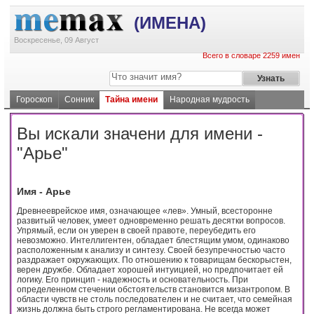
(ИМЕНА)
Воскресенье, 09 Август
Всего в словаре 2259 имен
Гороскоп
Сонник
Тайна имени
Народная мудрость
Вы искали значени для имени -
"Арье"
Имя - Арье
Древнееврейское имя, означающее «лев». Умный, всесторонне
развитый человек, умеет одновременно решать десятки вопросов.
Упрямый, если он уверен в своей правоте, переубедить его
невозможно. Интеллигентен, обладает блестящим умом, одинаково
расположенным к анализу и синтезу. Своей безупречностью часто
раздражает окружающих. По отношению к товарищам бескорыстен,
верен дружбе. Обладает хорошей интуицией, но предпочитает ей
логику. Его принцип - надежность и основательность. При
определенном стечении обстоятельств становится мизантропом. В
области чувств не столь последователен и не считает, что семейная
жизнь должна быть строго регламентирована. Не всегда может