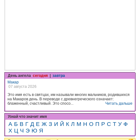
День ангела
сегодня
|
завтра
Макар
07 августа 2026
Это имя есть в святцах, им называли многих мальчиков, родившихся
на Макаров день. В переводе с древнегреческого означает:
блаженный, счастливый. Это спосо...
Читать дальше
Узнай что значит имя
А
Б
В
Г
Д
Е
Ж
З
И
Й
К
Л
М
Н
О
П
Р
С
Т
У
Ф
Х
Ц
Ч
Э
Ю
Я