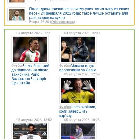
Палиндром признался, почему уничтожил одну из своих
песен 24 февраля 2022 года: такое лучше оставить для
разговоров на кухне
Вчера, 16:30 (
Обозреватель
)
04 августа 2026, 20:21
04 августа 2026, 15:00
Футбол
Челсі близький
Футбол
Монако готує
до підписання лівого
пропозицію за Лавію
захисника Райо
05 августа 2026, 12:59
Вальєкано Чаваррії —
Орнштейн
Футбол
Ноєр вирішив,
коли завершить
кар'єру
05 августа 2026, 18:52
05 августа 2026, 19:25