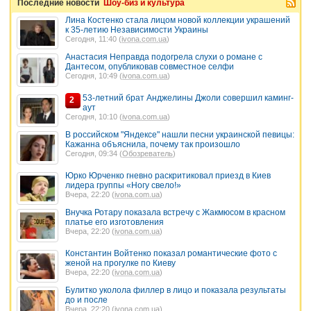
Последние новости
Шоу-биз и культура
Лина Костенко стала лицом новой коллекции украшений
к 35-летию Независимости Украины
Сегодня, 11:40 (
ivona.com.ua
)
Анастасия Неправда подогрела слухи о романе с
Дантесом, опубликовав совместное селфи
Сегодня, 10:49 (
ivona.com.ua
)
53-летний брат Анджелины Джоли совершил каминг-
2
аут
Сегодня, 10:10 (
ivona.com.ua
)
В российском "Яндексе" нашли песни украинской певицы:
Кажанна объяснила, почему так произошло
Сегодня, 09:34 (
Обозреватель
)
Юрко Юрченко гневно раскритиковал приезд в Киев
лидера группы «Ногу свело!»
Вчера, 22:20 (
ivona.com.ua
)
Внучка Ротару показала встречу с Жакмюсом в красном
платье его изготовления
Вчера, 22:20 (
ivona.com.ua
)
Константин Войтенко показал романтические фото с
женой на прогулке по Киеву
Вчера, 22:20 (
ivona.com.ua
)
Булитко уколола филлер в лицо и показала результаты
до и после
Вчера, 22:20 (
ivona.com.ua
)