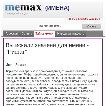
(ИМЕНА)
Пятница, 07 Август
Всего в словаре 2259 имен
Гороскоп
Сонник
Тайна имени
Народная мудрость
Вы искали значени для имени -
"Рифат"
Имя - Рифат
Тюркское имя арабского происхождения, означает «высокое
положение». Рифат - любимец матери, он не только очень похож на
неё внешне, но и наследует многие черты её характера:
рассудительность, терпеливость, правдивость. Рифат щедр душой,
он придет на помощь любому, кто в этом нуждается, даже если не
слишком симпатизирует этому человеку. Не выносит чужого
давления. Сдержанный по натуре, он выходит из себя, когда его
пытаются силой заставить принять какое-то решение. Это
самолюбивые, уверенные в себе (иногда слишком) мужчины с
огромным чувством собственного достоинства. Они объективны,
умеют признавать свои ошибки, хотя такое признание дается им