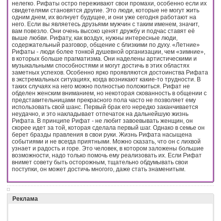
нелегко. Рифаты остро переживают свои промахи, особенно если их
свидетелями становятся другие. Это люди, которые не могут жить
одним днем, их волнует будущее, и они уже сегодня работают на
него. Если вы являетесь друзьями мужчин с таким именем, значит,
вам повезло. Они очень высоко ценят дружбу и подчас ставят её
выше любви. Рифату, как воздух, нужны интересные люди,
содержательный разговор, общение с близкими по духу. «Летние»
Рифаты - люди более тонкой душевной организации, чем «зимние»,
в которых больше прагматизма. Они наделены артистическими и
музыкальными способностями и могут достичь в этих областях
заметных успехов. Особенно ярко проявляются достоинства Рифата
в экстремальных ситуациях, когда возникают какие-то трудности. В
таких случаях на него можно полностью положиться. Рифат не
обделен женским вниманием, но некоторая скованность в общении с
представительницами прекрасного пола часто не позволяет ему
использовать свой шанс. Первый брак его нередко заканчивается
неудачно, и это накладывает отпечаток на дальнейшую жизнь
Рифата. В принципе Рифат - не любит завоевывать женщин, он
скорее идет за той, которая сделала первый шаг. Однако в семье он
берет бразды правления в свои руки. Жизнь Рифата насыщена
событиями и не всегда приятными. Можно сказать, что он с лихвой
узнает и радость и горе. Это человек, в котором заложены большие
возможности, надо только помочь ему реализовать их. Если Рифат
внимет совету быть осторожным, тщательно обдумывать свои
поступки, он может достичь многого, даже стать знаменитым.
Реклама