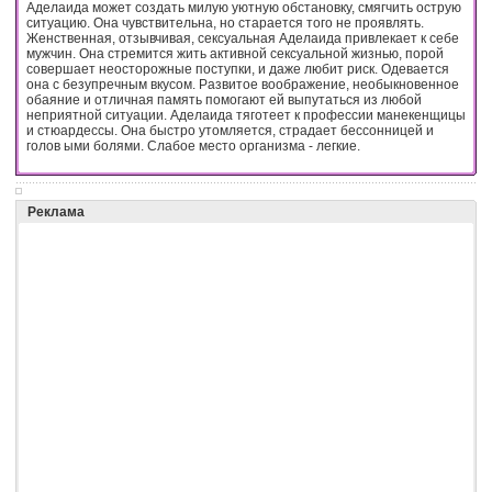
Аделаида может создать милую уютную обстановку, смягчить острую
ситуацию. Она чувствительна, но старается того не проявлять.
Женственная, отзывчивая, сексуальная Аделаида привлекает к себе
мужчин. Она стремится жить активной сексуальной жизнью, порой
совершает неосторожные поступки, и даже любит риск. Одевается
она с безупречным вкусом. Развитое воображение, необыкновенное
обаяние и отличная память помогают ей выпутаться из любой
неприятной ситуации. Аделаида тяготеет к профессии манекенщицы
и стюардессы. Она быстро утомляется, страдает бессонницей и
голов ыми болями. Слабое место организма - легкие.
Реклама