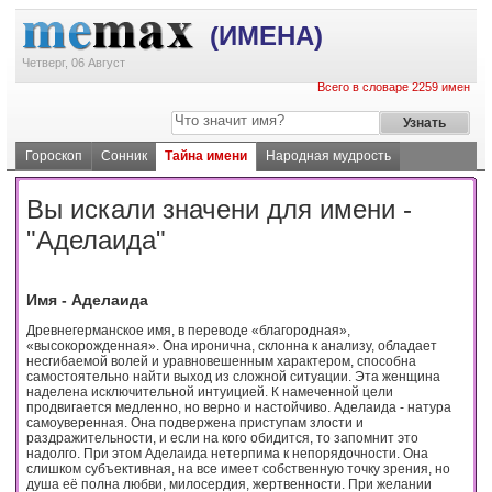
(ИМЕНА)
Четверг, 06 Август
Всего в словаре 2259 имен
Гороскоп
Сонник
Тайна имени
Народная мудрость
Вы искали значени для имени -
"Аделаида"
Имя - Аделаида
Древнегерманское имя, в переводе «благородная»,
«высокорожденная». Она иронична, склонна к анализу, обладает
несгибаемой волей и уравновешенным характером, способна
самостоятельно найти выход из сложной ситуации. Эта женщина
наделена исключительной интуицией. К намеченной цели
продвигается медленно, но верно и настойчиво. Аделаида - натура
самоуверенная. Она подвержена приступам злости и
раздражительности, и если на кого обидится, то запомнит это
надолго. При этом Аделаида нетерпима к непорядочности. Она
слишком субъективная, на все имеет собственную точку зрения, но
душа её полна любви, милосердия, жертвенности. При желании