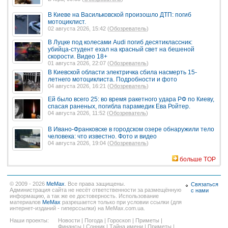
В Киеве на Васильковской произошло ДТП: погиб
мотоциклист.
02 августа 2026, 15:42 (
Обозреватель
)
В Луцке под колесами Audi погиб десятиклассник:
убийца-студент ехал на красный свет на бешеной
скорости. Видео 18+
01 августа 2026, 22:07 (
Обозреватель
)
В Киевской области электричка сбила насмерть 15-
летнего мотоциклиста. Подробности и фото
04 августа 2026, 16:21 (
Обозреватель
)
Ей было всего 25: во время ракетного удара РФ по Киеву,
спасая раненых, погибла парамедик Ева Ройтер.
04 августа 2026, 11:52 (
Обозреватель
)
В Ивано-Франковске в городском озере обнаружили тело
человека: что известно. Фото и видео
04 августа 2026, 19:04 (
Обозреватель
)
больше TOP
© 2009 - 2026
MeMax
. Все права защищены.
Связаться
Администрация сайта не несёт ответственности за размещённую
с нами
информацию, а так же ее достоверность. Использование
материалов
MeMax
разрешается только при условии ссылки (для
интернет-изданий - гиперссылки) на MeMax.com.ua.
Наши проекты:
Новости
|
Погода
|
Гороскоп
|
Приметы
|
Финансы
|
Сонник
|
Тайна имени
|
Приметы
|