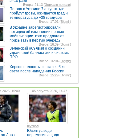
5–10 ракет
Вчера, 21:13 (
Зеркало недели
)
Погода в Украине 7 августа: где
пройдут грозы, ожидается град и
температура до +38 градусов
Вчера, 17:01 (
Bigmir
)
В Украине зарегистрировали
петицию об изменении правил
мобилизации: кого предлагают
призывать в первую очередь
Вчера, 16:39 (
Bigmir
)
Зеленский объявил о создании
украинской баллистики и системы
ПРО
Вчера, 16:04 (
Bigmir
)
Херсон полностью остался без
света после нападения России
Вчера, 15:29 (
Bigmir
)
а 2026, 15:00
05 августа 2026, 14:47
Футбол
ує
Ювентус веде
 за Лавію
перемовини щодо