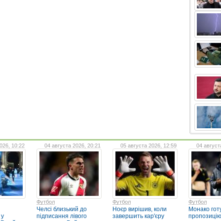
026, 10:22
04 августа 2026, 20:21
05 августа 2026, 12:59
04 август
Футбол
Футбол
Футбол
Челсі близький до
Ноєр вирішив, коли
Монако гот
 у
підписання лівого
завершить кар'єру
пропозицію