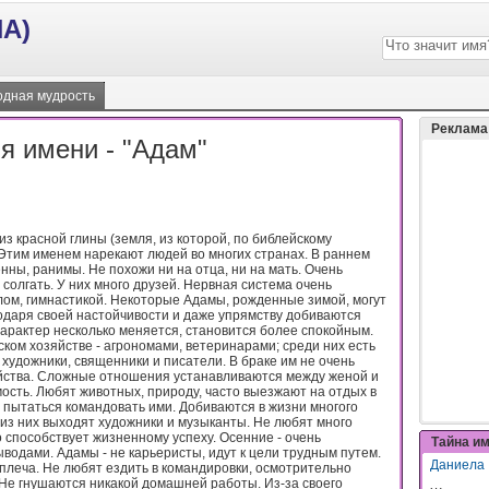
А)
дная мудрость
Реклама
я имени - "Адам"
из красной глины (земля, из которой, по библейскому
 Этим именем нарекают людей во многих странах. В раннем
ны, ранимы. Не похожи ни на отца, ни на мать. Очень
солгать. У них много друзей. Нервная система очень
лом, гимнастикой. Некоторые Адамы, рожденные зимой, могут
годаря своей настойчивости и даже упрямству добиваются
характер несколько меняется, становится более спокойным.
ком хозяйстве - агрономами, ветеринарами; среди них есть
художники, священники и писатели. В браке им не очень
мейства. Сложные отношения устанавливаются между женой и
ость. Любят животных, природу, часто выезжают на отдых в
 пытаться командовать ими. Добиваются в жизни многого
из них выходят художники и музыканты. Не любят много
о способствует жизненному успеху. Осенние - очень
Тайна и
ыводами. Адамы - не карьеристы, идут к цели трудным путем.
Даниела
 плеча. Не любят ездить в командировки, осмотрительно
 Не гнушаются никакой домашней работы. Из-за своего