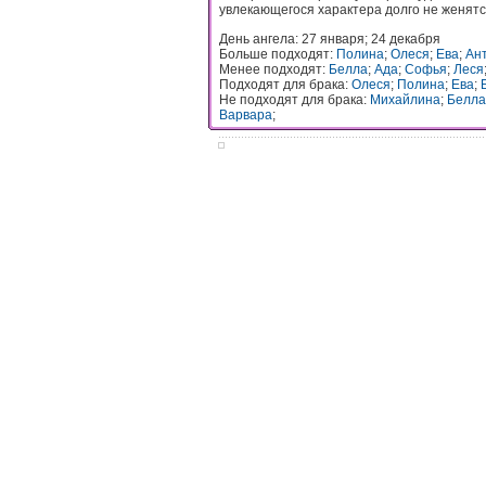
увлекающегося характера долго не женятс
День ангела: 27 января; 24 декабря
Больше подходят:
Полина
;
Олеся
;
Ева
;
Ан
Менее подходят:
Белла
;
Ада
;
Софья
;
Леся
Подходят для брака:
Олеся
;
Полина
;
Ева
;
Не подходят для брака:
Михайлина
;
Белла
Варвара
;