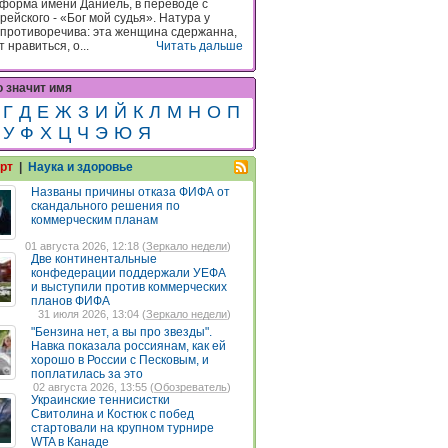
форма имени Даниель, в переводе с
ейского - «Бог мой судья». Натура у
противоречива: эта женщина сдержанна,
 нравиться, о...
Читать дальше
о значит имя
Г
Д
Е
Ж
З
И
Й
К
Л
М
Н
О
П
У
Ф
Х
Ц
Ч
Э
Ю
Я
рт
|
Наука и здоровье
Названы причины отказа ФИФА от
скандального решения по
коммерческим планам
01 августа 2026, 12:18 (
Зеркало недели
)
Две континентальные
конфедерации поддержали УЕФА
и выступили против коммерческих
планов ФИФА
31 июля 2026, 13:04 (
Зеркало недели
)
"Бензина нет, а вы про звезды".
Навка показала россиянам, как ей
хорошо в России с Песковым, и
поплатилась за это
02 августа 2026, 13:55 (
Обозреватель
)
Украинские теннисистки
Свитолина и Костюк с побед
стартовали на крупном турнире
WTA в Канаде