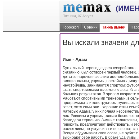
(ИМЕН
Пятница, 07 Август
Гороскоп
Сонник
Тайна имени
Наро
Вы искали значени дл
Имя - Адам
Буквальный перевод с древнееврейского - 
сказанию, был сотворен первый человек).
детстве нареченные этим именем болезнен
эмоциональны, упрямы, настойчивы, могут 
неустойчива. Занимаются спортом: футбо
стать спортсменами высокого класса, бла
больших результатов. В зрелом возрасте 
Работают спортивными тренерами, в сельс
программисты и конструкторы, кулинары и 
везет, хотя сами они - хорошие отцы се
матерью Адама: у них полная несовместим
лес. Ревнивы и упрямы, женам бесполезно
благодаря терпению. Зимние талантливы, 
говорить, предпочитают действовать, и эт
расчетливы, но уступчивы и не спешат с в
Всегда обдумывают свои слова, не рубят с
выбирают себе работу. В браке удачливы.