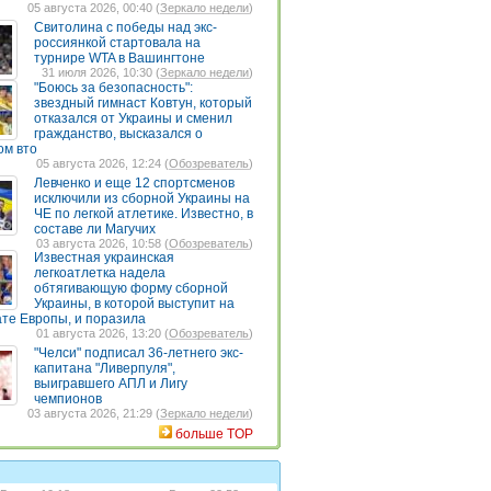
05 августа 2026, 00:40 (
Зеркало недели
)
Свитолина с победы над экс-
россиянкой стартовала на
турнире WTA в Вашингтоне
31 июля 2026, 10:30 (
Зеркало недели
)
"Боюсь за безопасность":
звездный гимнаст Ковтун, который
отказался от Украины и сменил
гражданство, высказался о
ом вто
05 августа 2026, 12:24 (
Обозреватель
)
Левченко и еще 12 спортсменов
исключили из сборной Украины на
ЧЕ по легкой атлетике. Известно, в
составе ли Магучих
03 августа 2026, 10:58 (
Обозреватель
)
Известная украинская
легкоатлетка надела
обтягивающую форму сборной
Украины, в которой выступит на
те Европы, и поразила
01 августа 2026, 13:20 (
Обозреватель
)
"Челси" подписал 36-летнего экс-
капитана "Ливерпуля",
выигравшего АПЛ и Лигу
чемпионов
03 августа 2026, 21:29 (
Зеркало недели
)
больше TOP