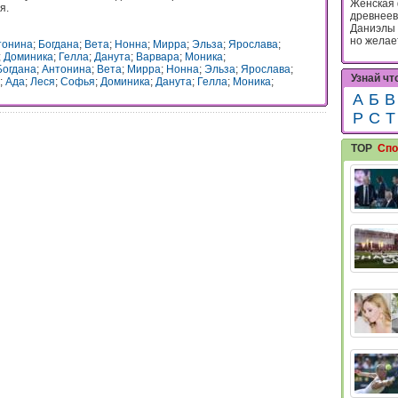
Женская 
я.
древнеевр
Даниэлы 
но желает
тонина
;
Богдана
;
Вета
;
Нонна
;
Мирра
;
Эльза
;
Ярослава
;
;
Доминика
;
Гелла
;
Данута
;
Варвара
;
Моника
;
Богдана
;
Антонина
;
Вета
;
Мирра
;
Нонна
;
Эльза
;
Ярослава
;
Узнай чт
;
Ада
;
Леся
;
Софья
;
Доминика
;
Данута
;
Гелла
;
Моника
;
А
Б
В
Р
С
Т
TOP
Спо