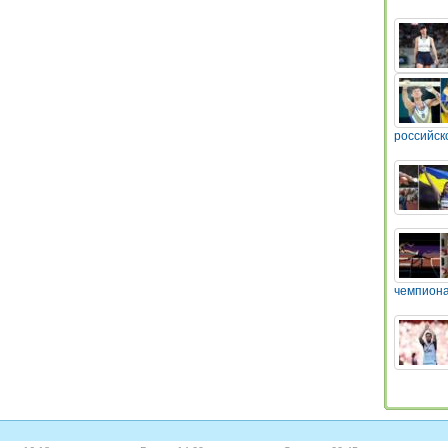
российск
чемпиона