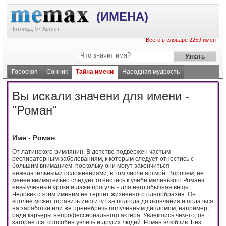
(ИМЕНА)
Пятница, 07 Август
Всего в словаре 2259 имен
Гороскоп
Сонник
Тайна имени
Народная мудрость
Вы искали значени для имени -
"Роман"
Имя - Роман
От латинского римлянин. В детстве подвержен частым
респираторным заболеваниям, к которым следует отнестись с
большим вниманием, поскольку они могут закончиться
нежелательными осложнениями, в том числе астмой. Впрочем, не
менее внимательно следует отнестись к учебе маленького Романа:
невыученные уроки и даже прогулы - для него обычная вещь.
Человек с этим именем не терпит жизненного однообразия. Он
вполне может оставить институт за полгода до окончания и податься
на заработки или же пренебречь полученным дипломом, например,
ради карьеры непрофессионального актера. Увлекшись чем-то, он
загорается, способен увлечь и других людей. Роман влюбчив. Без