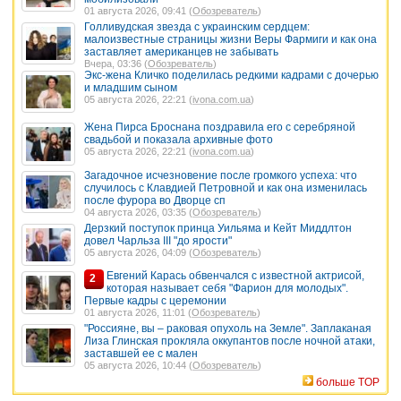
01 августа 2026, 09:41 (
Обозреватель
)
Голливудская звезда с украинским сердцем:
малоизвестные страницы жизни Веры Фармиги и как она
заставляет американцев не забывать
Вчера, 03:36 (
Обозреватель
)
Экс-жена Кличко поделилась редкими кадрами с дочерью
и младшим сыном
05 августа 2026, 22:21 (
ivona.com.ua
)
Жена Пирса Броснана поздравила его с серебряной
свадьбой и показала архивные фото
05 августа 2026, 22:21 (
ivona.com.ua
)
Загадочное исчезновение после громкого успеха: что
случилось с Клавдией Петровной и как она изменилась
после фурора во Дворце сп
04 августа 2026, 03:35 (
Обозреватель
)
Дерзкий поступок принца Уильяма и Кейт Миддлтон
довел Чарльза III "до ярости"
05 августа 2026, 04:09 (
Обозреватель
)
Евгений Карась обвенчался с известной актрисой,
2
которая называет себя "Фарион для молодых".
Первые кадры с церемонии
01 августа 2026, 11:01 (
Обозреватель
)
"Россияне, вы – раковая опухоль на Земле". Заплаканая
Лиза Глинская прокляла оккупантов после ночной атаки,
заставшей ее с мален
05 августа 2026, 10:44 (
Обозреватель
)
больше TOP