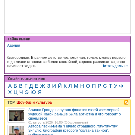
Тайна имени
Аделия
благородная. В раннем детстве неспокойная, только к концу первого
года жизни становится более спокойной, хорошо развивается, рано
начинает ходить. ...
Читать дальше
Узнай что значит имя
А
Б
В
Г
Д
Е
Ж
З
И
Й
К
Л
М
Н
О
П
Р
С
Т
У
Ф
Х
Ц
Ч
Э
Ю
Я
TOP
Шоу-биз и культура
Ариана Гранде напугала фанатов своей чрезмерной
худобой: какой раньше была артистка и что говорит о
своем весе
01 августа 2026, 16:00 (
Обозреватель
)
Автора песни-мема "Ничего страшного, тяу-тяу-тяу"
Зипулю, биография которого "окутана тайной",
мобилизовали