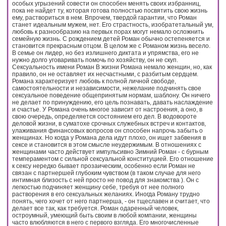
особых угрызений совести он способен менять своих избранниц,
пока не найдет ту, которая готова полностью посвятить свою жизнь
ему, раствориться в нем. Впрочем, твердой гарантии, что Роман
станет идеальным мужем, нет. Его страстность, изобратетальный ум,
любовь к разнообразию на первых порах могут немало осложнить
семейную жизнь. С рождением детей Роман обычно остепеняется и
становится прекрасным отцом. В целом же с Романом жизнь весело.
В семье он лидер, но без излишнего диктата и упрямства, его не
нужно долго уговаривать помочь по хозяйству, он не скуп.
Сексуальность имени Роман В жизни Романа немало женщин, но, как
правило, он не оставляет их несчастными, с разбитым сердцем.
Романа характеризует любовь к полной личной свободе,
самостоятельности и независимости, нежелание подчинять свое
сексуальное поведение общепринятым нормам, шаблону. Он ничего
не делает по принуждению, его цель познавать, давать наслаждение
и счастье. У Романа очень многое зависит от настроения, а оно, в
свою очередь, определяется состоянием его дел. В водовороте
деловой жизни, в суматохе срочных служебных встреч и контактов,
улаживания финансовых вопросов он способен напрочь забыть о
женщинах. Но когда у Романа дела идут плохо, он ищет забвения в
сексе и становится в этом смысле неудержимым. В отношениях с
женщинами часто действует импульсивно Зимний Роман - с бурным
темпераментом с сильной сексуальной конституцией. Его отношение
к сексу нередко бывает прозаическим, особенно если Роман не
связан с партнершей глубоким чувством (в таком случае для него
интимная близость с ней просто не повод для знакомства ). Он с
легкостью подчиняет женщину себе, требуя от нее полного
растворения в его сексуальных желаниях. Иногда Роману трудно
понять, чего хочет от него партнерша, - он тщеславен и считает, что
делает все так, как требуется. Роман одаренный человек,
остроумный, умеющий быть своим в любой компании, женщины
часто влюбляются в него с первого взгляда. Его многочисленные