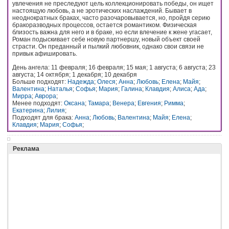
увлечения не преследуют цель коллекционировать победы, он ищет
настоящую любовь, а не эротических наслаждений. Бывает в
неоднократных браках, часто разочаровывается, но, пройдя серию
бракоразводных процессов, остается романтиком. Физическая
близость важна для него и в браке, но если влечение к жене угасает,
Роман подыскивает себе новую партнершу, новый объект своей
страсти. Он преданный и пылкий любовник, однако свои связи не
привык афишировать.
День ангела: 11 февраля; 16 февраля; 15 мая; 1 августа; 6 августа; 23
августа; 14 октября; 1 декабря; 10 декабря
Больше подходят:
Надежда
;
Олеся
;
Анна
;
Любовь
;
Елена
;
Майя
;
Валентина
;
Наталья
;
Софья
;
Мария
;
Галина
;
Клавдия
;
Алиса
;
Ада
;
Мирра
;
Аврора
;
Менее подходят:
Оксана
;
Тамара
;
Венера
;
Евгения
;
Римма
;
Екатерина
;
Лилия
;
Подходят для брака:
Анна
;
Любовь
;
Валентина
;
Майя
;
Елена
;
Клавдия
;
Мария
;
Софья
;
Реклама