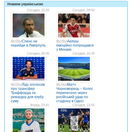
Новини українською
Сегодня, 15:20
Сегодня, 09:42
Футбол
Спенс не
Футбол
Акліуш
перейде в Ліверпуль
емоційно попрощався
з Монако
Сегодня, 00:45
Сегодня, 16:45
Футбол
Лідс оголосив
Футбол
Матч
про трансфер
Чорноморець – Колос
Траффорда за
перенесено через
рекордну для клубу
російський удар по
суму
стадіону в Одесі
Вчера, 23:41
Сегодня, 13:55