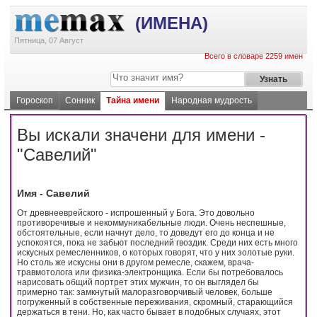
(ИМЕНА)
Пятница, 07 Август
Всего в словаре 2259 имен
Гороскоп
Сонник
Тайна имени
Народная мудрость
Вы искали значени для имени -
"Савелий"
Имя - Савелий
От древнееврейского - испрошенный у Бога. Это довольно
противоречивые и некоммуникабельные люди. Очень неспешные,
обстоятельные, если начнут дело, то доведут его до конца и не
успокоятся, пока не забьют последний гвоздик. Среди них есть много
искусных ремесленников, о которых говорят, что у них золотые руки.
Но столь же искусны они в другом ремесле, скажем, врача-
травмотолога или физика-электронщика. Если бы потребовалось
нарисовать общий портрет этих мужчин, то он выглядел бы
примерно так: замкнутый малоразговорчивый человек, больше
погруженный в собственные переживания, скромный, старающийся
держаться в тени. Но, как часто бывает в подобных случаях, этот