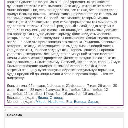
портрет далеко не полон. За внешней угрюмостью скрывается
душевная теплота и отзывчивость. Это люди, которые не любят
много обещать, но, если понадобится, все так же, без лишних слов,
придут к вам на помощь - ненавязчиво, не обставляя ее красивыми
словами о сочувствии. Савелий - это человек, который, можно
сказать, сам себя воспитал, сам себя сформировал как личность. И
сделал это неплохо. Савелий, рожденный зимой, редко вступит в
спор. Хотя ему есть, что сказать, он подождет - жизнь сама докажет
его правоту. Он трудно делает карьеру, боясь обидеть человека,
которые не менее его заслуживает повышения. Любит вкусно поесть,
особенно если это приготовлено его матерью. Рожденные осенью -
осторожные люди, стремящиеся не выделяться из общей массы.
Они деликатны, но, если заденут их интересы, способны проявить
упорство и твердость. Летние долго не могут найти свое место в
жизни и часто меняют профессии. Женятся поздно. Некоторые из
них расположены к алкоголизму. Савелий, как правило, хороший муж.
Большое значение придает интимной стороне брака и, если
встретит женщину чувственную и обретет сексуальную гармонию,
будет предан ей до конца жизни и безоговорочно подчинится ее
лидерству.
День ангела: 25 января; 1 февраля; 21 февраля; 7 мая; 26 июня; 30
июня; 6 июля; 28 июля; 9 августа; 9 сентября; 10 сентября; 12
сентября; 11 октября; 14 октября; 16 декабря; 18 декабря
Больше подходят:
Диана
;
Стелла
;
Менее подходят:
Мирра
;
Изабелла
;
Ева
;
Венера
;
Дарья
;
Реклама