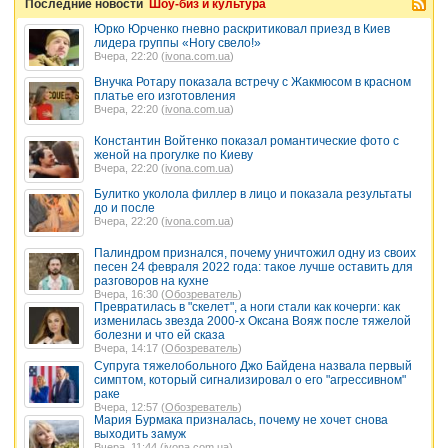
Последние новости
Шоу-биз и культура
Юрко Юрченко гневно раскритиковал приезд в Киев
лидера группы «Ногу свело!»
Вчера, 22:20 (
ivona.com.ua
)
Внучка Ротару показала встречу с Жакмюсом в красном
платье его изготовления
Вчера, 22:20 (
ivona.com.ua
)
Константин Войтенко показал романтические фото с
женой на прогулке по Киеву
Вчера, 22:20 (
ivona.com.ua
)
Булитко уколола филлер в лицо и показала результаты
до и после
Вчера, 22:20 (
ivona.com.ua
)
Палиндром признался, почему уничтожил одну из своих
песен 24 февраля 2022 года: такое лучше оставить для
разговоров на кухне
Вчера, 16:30 (
Обозреватель
)
Превратилась в "скелет", а ноги стали как кочерги: как
изменилась звезда 2000-х Оксана Вояж после тяжелой
болезни и что ей сказа
Вчера, 14:17 (
Обозреватель
)
Супруга тяжелобольного Джо Байдена назвала первый
симптом, который сигнализировал о его "агрессивном"
раке
Вчера, 12:57 (
Обозреватель
)
Мария Бурмака призналась, почему не хочет снова
выходить замуж
Вчера, 11:44 (
ivona.com.ua
)