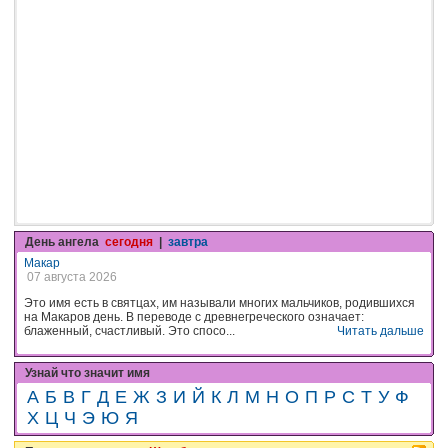
День ангела
сегодня
|
завтра
Макар
07 августа 2026
Это имя есть в святцах, им называли многих мальчиков, родившихся
на Макаров день. В переводе с древнегреческого означает:
блаженный, счастливый. Это спосо...
Читать дальше
Узнай что значит имя
А
Б
В
Г
Д
Е
Ж
З
И
Й
К
Л
М
Н
О
П
Р
С
Т
У
Ф
Х
Ц
Ч
Э
Ю
Я